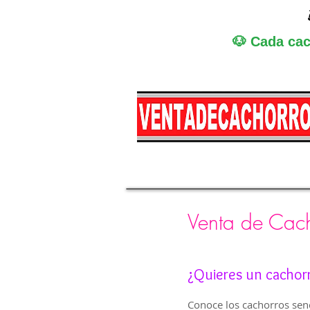
🐶 Cada cac
Miniatura
Medi
Venta de Cach
¿Quieres un cachor
Conoce los cachorros senc