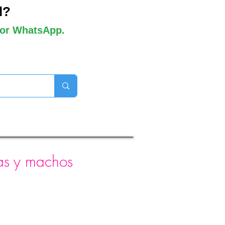
l?
 por WhatsApp.
orros disponibles
as y machos