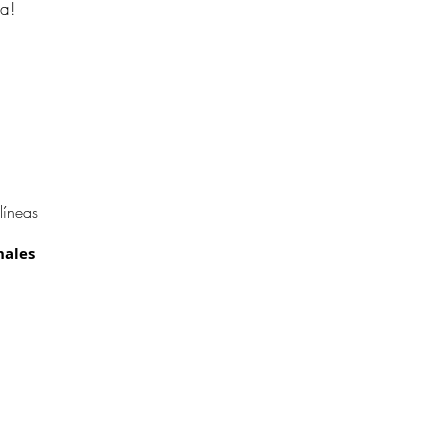
ha!
líneas
nales