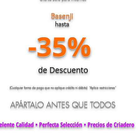
Basenji
hasta
-35%
de Descuento
(Cualquier forma de pago que no aplique crédito ni débito) “Aplica restricciones”
APÁRTALO ANTES QUE TODOS
elente Calidad • Perfecta Selección • Precios de Criadero