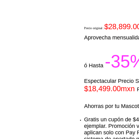
$28,899.
Precio original
:
Aprovecha mensualida
-35
ó Hasta
​Espectacular Precio
$18,499.00mxn
Ahorras por tu Masco
Gratis un cupón de $4
ejemplar. Promoción v
aplican solo con Pay 