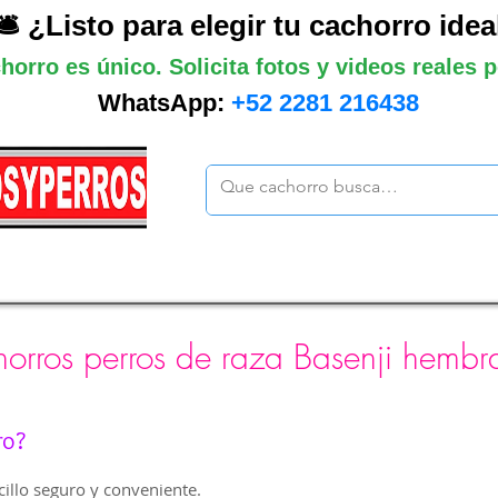
🛎️ ¿Listo para elegir tu cachorro idea
horro es único. Solicita fotos y videos reales
WhatsApp:
+52 2281 216438
ano
Grandes
Gigantes
Mas cach
orros perros de raza Basenji hembr
ro?
illo seguro y conveniente.