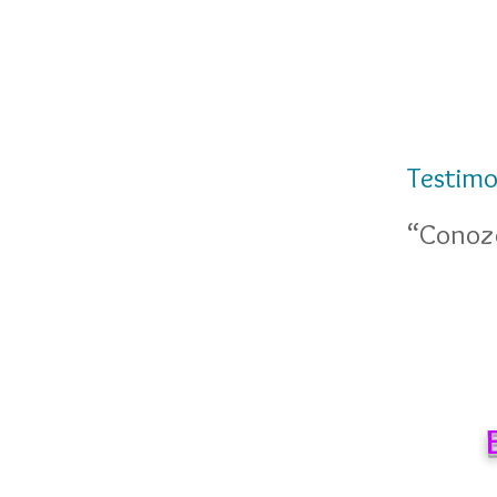
Testimo
“Conozc