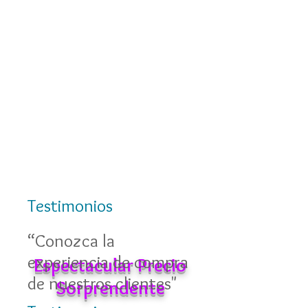
Testimonios
“Conozca la
experiencia de compra
Espectacular Precio
de nuestros clientes"
Sorprendente