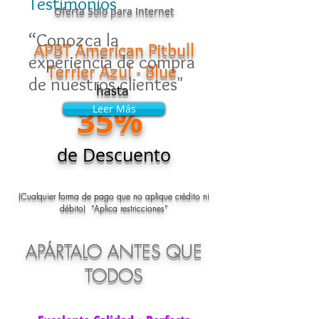
Testimonios
Oferta Solo para Internet
“Conozca la
APBT American Pitbull
experiencia de compra
Terrier Azul - Blue
de nuestros clientes"
hasta
35%
Leer Más
Leer Más
de Descuento
(Cualquier forma de pago que no aplique crédito ni
débito) “Aplica restricciones”
APÁRTALO ANTES QUE
TODOS