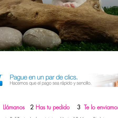
1
Llámanos
2
Has tu pedido
3
Te lo enviamo