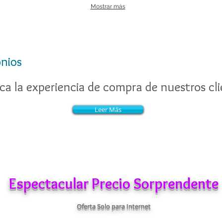
Mostrar más
nios
nios
a la experiencia de compra de nuestros cli
a la experiencia de compra de nuestros cli
Leer Más
Leer Más
Espectacular Precio Sorprendente
Oferta Solo para Internet