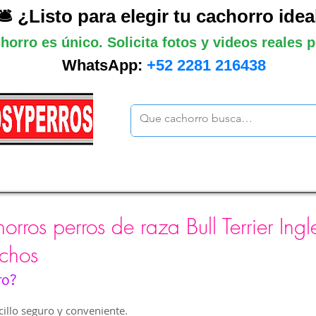
🛎️ ¿Listo para elegir tu cachorro idea
horro es único. Solicita fotos y videos reales
WhatsApp:
+52 2281 216438
ano
Grandes
Gigantes
Mas cach
rros perros de raza Bull Terrier Ingl
chos
ro?
illo seguro y conveniente.