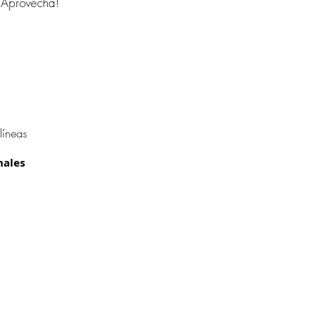
 ¡Aprovecha!
líneas
nales