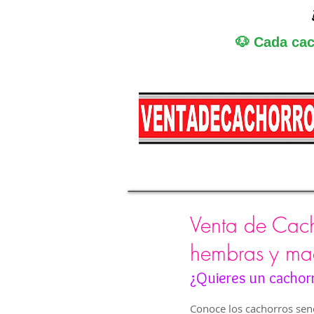
🐶 Cada cac
Miniatura
Medi
Venta de Cacho
hembras y ma
¿Quieres un cachor
Conoce los cachorros senc