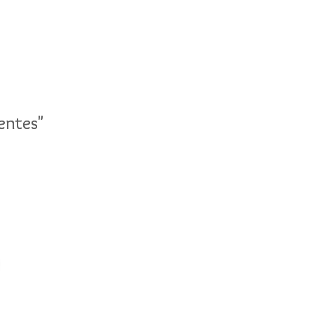
entes"
entes"