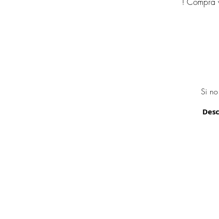
! Compra y
Si no
Desc