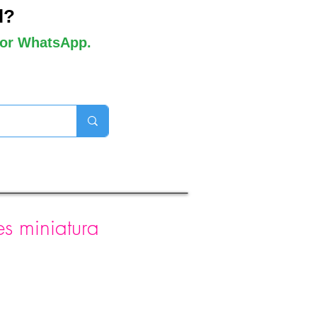
l?
 por WhatsApp.
orros disponibles
es miniatura