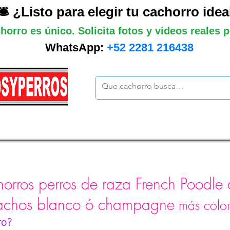
🛎️ ¿Listo para elegir tu cachorro idea
horro es único. Solicita fotos y videos reales
WhatsApp:
+52 2281 216438
ano
Grandes
Gigantes
Mas cach
orros perros de raza French Poodle d
achos blanco ó champagne
más color
ro?