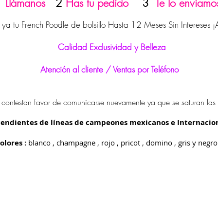
1
Llámanos
2
Has tu pedido
3
Te lo enviamo
ya tu French Poodle de bolsillo Hasta 12 Meses Sin Intereses 
Calidad Exclusividad y Belleza
Atención al cliente / Ventas por Teléfono
 contestan favor de comunicarse nuevamente ya que se saturan las 
endientes de líneas de campeones mexicanos e Internacio
olores :
blanco , champagne , rojo , pricot , domino , gris y negr