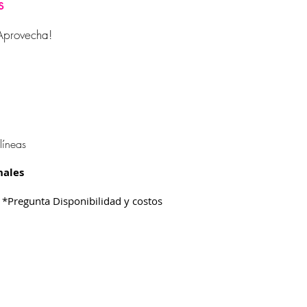
s
¡Aprovecha!
líneas
nales
o *Pregunta Disponibilidad y costos