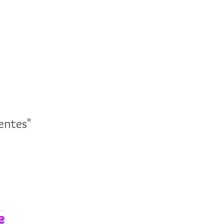
entes"
entes"
e