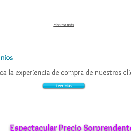
Mostrar más
nios
nios
a la experiencia de compra de nuestros cli
a la experiencia de compra de nuestros cli
Leer Más
Leer Más
Espectacular Precio Sorprendent