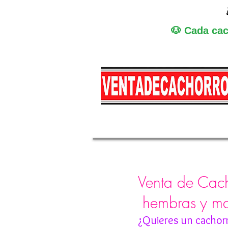
🐶 Cada cac
Miniatura
Medi
Venta de Cach
hembras y m
¿Quieres un cachor