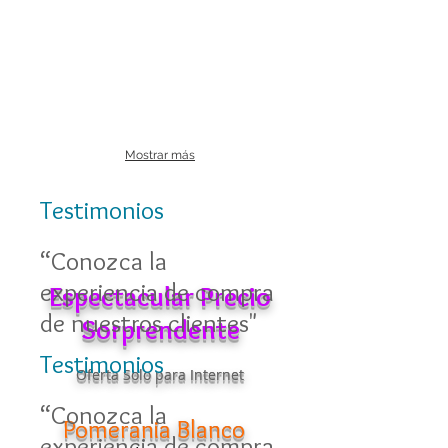
Mostrar más
Testimonios
“Conozca la
experiencia de compra
Espectacular Precio
de nuestros clientes"
Sorprendente
Testimonios
Oferta Solo para Internet
“Conozca la
Pomerania Blanco
experiencia de compra