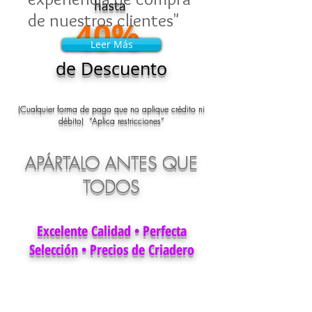
hasta
de nuestros clientes"
40%
Leer Más
Leer Más
de Descuento
(Cualquier forma de pago que no aplique crédito ni
débito) “Aplica restricciones”
APÁRTALO ANTES QUE
TODOS
Excelente Calidad • Perfecta
Selección • Precios de Criadero