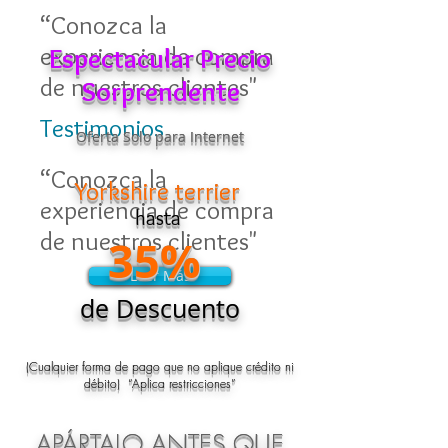
“Conozca la
experiencia de compra
Espectacular Precio
de nuestros clientes"
Sorprendente
Testimonios
Oferta Solo para Internet
“Conozca la
Yorkshire terrier
experiencia de compra
hasta
de nuestros clientes"
35%
Leer Más
Leer Más
de Descuento
(Cualquier forma de pago que no aplique crédito ni
débito) “Aplica restricciones”
APÁRTALO ANTES QUE