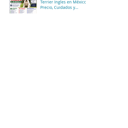
Terrier Ingles en México:
Precio, Cuidados y
Consejos para una
Compra Segura
Venta de Cachorros
French Poodle Miniatura
Rojo en México: Precios,
Características y
Consejos de Compra
Venta de Cachorros Shih
Tzu en México: El Perrito
Que Parece Peluche…
Pero Gobierna La Casa 😂
🐶