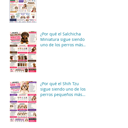
Pero Gobierna La Casa 😂
🐶
¿Por qué el Salchicha
Miniatura sigue siendo
uno de los perros más
divertidos y queridos del
mundo? 🐶🌭✨
¿Por qué el Shih Tzu
sigue siendo uno de los
perros pequeños más
adorables y queridos del
mundo? 🐶👑✨