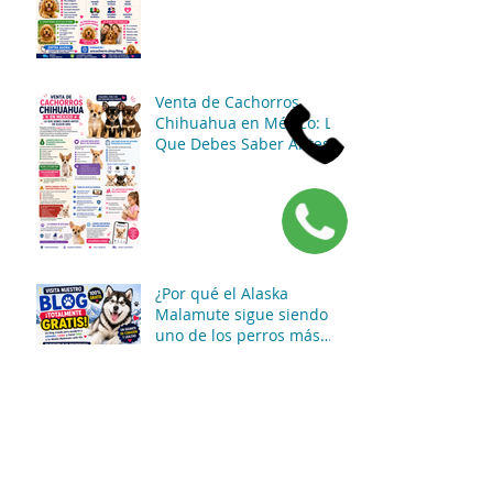
Venta de Cachorros
Chihuahua en México: Lo
Que Debes Saber Antes
de Elegir Uno
¿Por qué el Alaska
Malamute sigue siendo
uno de los perros más
impresionantes del
mundo? 🐶❄️🐺
Archivo