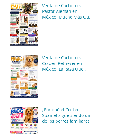
Venta de Cachorros
Pastor Alemán en
México: Mucho Más Que
Un Perro Guardián 🐶🖤
Venta de Cachorros
Golden Retriever en
México: La Raza Que
Conquista Familias
Enteras 🐶💛
¿Por qué el Cocker
Spaniel sigue siendo uno
de los perros familiares
más queridos del
mundo? 🐶❤️✨