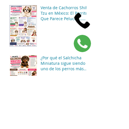
Venta de Cachorros Shih
Tzu en México: El Perrito
Que Parece Peluche…
Pero Gobierna La Casa 😂
🐶
¿Por qué el Salchicha
Miniatura sigue siendo
uno de los perros más
divertidos y queridos del
mundo? 🐶🌭✨
¿Por qué el Shih Tzu
sigue siendo uno de los
perros pequeños más
adorables y queridos del