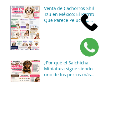
Venta de Cachorros Shih
Tzu en México: El Perrito
Que Parece Peluche…
Pero Gobierna La Casa 😂
🐶
¿Por qué el Salchicha
Miniatura sigue siendo
uno de los perros más
divertidos y queridos del
mundo? 🐶🌭✨
¿Por qué el Shih Tzu
sigue siendo uno de los
perros pequeños más
adorables y queridos del