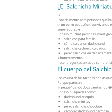
¿El Salchicha Miniat
Sí.
Especialmente para personas que bu
✅ un perro pequeño✅ convivencia e
súper adorable
Por eso muchas personas investigan
salchicha para familia
cómo cuidar un dachshund
salchicha cachorro cuidados
perro salchicha en departament
Y honestamente…
hacer preguntas antes de comprar 
El cuerpo del Salch
Esa es una de las razones por las qu
Porque parecen:
✨ pequeños hot dogs caminando 😂✨ 
Por eso búsquedas como:
dachshund arlequín
salchicha mini toy
perro salchicha chocolate
cachorro dachshund hermoso