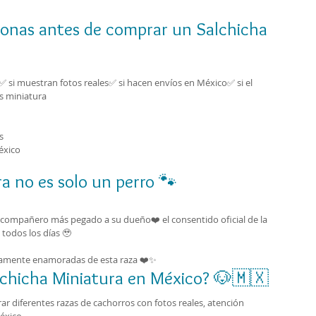
sonas antes de comprar un Salchicha 
a✅ si muestran fotos reales✅ si hacen envíos en México✅ si el 
s miniatura
s
éxico
ra no es solo un perro 🐾
el compañero más pegado a su dueño❤️ el consentido oficial de la 
 todos los días 🥹
amente enamoradas de esta raza ❤️✨
lchicha Miniatura en México? 🐶🇲🇽
r diferentes razas de cachorros con fotos reales, atención 