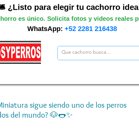
🛎️ ¿Listo para elegir tu cachorro idea
horro es único. Solicita fotos y videos reales
WhatsApp:
+52 2281 216438
ano
Grandes
Gigantes
Mas cach
Miniatura sigue siendo uno de los perros
idos del mundo? 🐶🌭✨