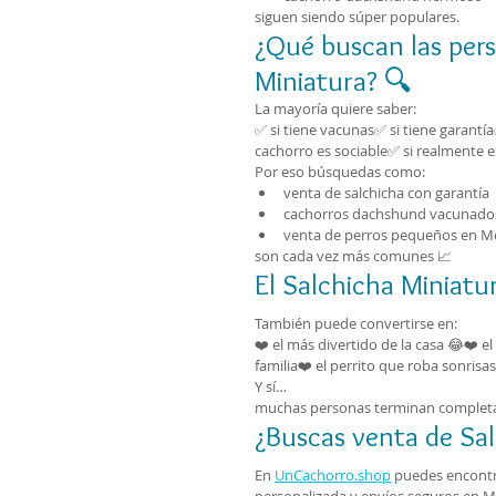
siguen siendo súper populares.
¿Qué buscan las per
Miniatura? 🔍
La mayoría quiere saber:
✅ si tiene vacunas✅ si tiene garantí
cachorro es sociable✅ si realmente e
Por eso búsquedas como:
venta de salchicha con garantía
cachorros dachshund vacunado
venta de perros pequeños en M
son cada vez más comunes 📈
El Salchicha Miniatu
También puede convertirse en:
❤️ el más divertido de la casa 😂❤️ 
familia❤️ el perrito que roba sonrisas
Y sí…
muchas personas terminan complet
¿Buscas venta de Sa
En 
UnCachorro.shop
 puedes encontra