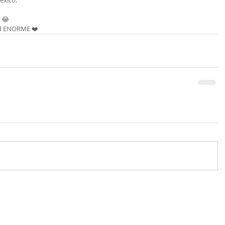
éxico.
e 😂
ad ENORME ❤️