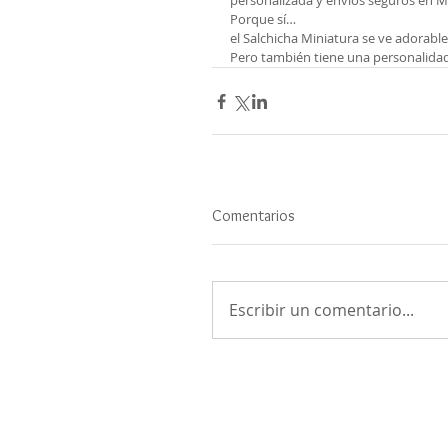
personalizada y envíos seguros en M
Porque sí…
el Salchicha Miniatura se ve adorabl
Pero también tiene una personalid
Comentarios
Escribir un comentario...