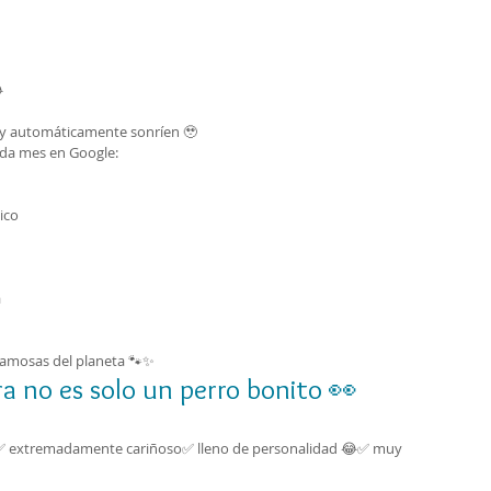

y automáticamente sonríen 🥹
ada mes en Google:
ico
a
 famosas del planeta 🐾✨
ra no es solo un perro bonito 👀
✅ extremadamente cariñoso✅ lleno de personalidad 😂✅ muy 