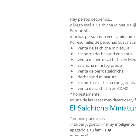
Hay perros pequeños…
y luego está el Salchicha Miniatura 
Porque sí…
muchas personas lo ven caminando 
Por eso miles de personas buscan c
venta de salchicha miniatura
cachorro dachshund en venta
venta de perro salchicha en Méx
salchicha mini toy precio
venta de perros salchicha
dachshund miniatura
cachorros salchicha con garantí
venta de salchicha en CDMX
Y honestamente…
es una de las razas más divertidas y
El Salchicha Miniatu
También puede ser:
✅ súper juguetón✅ muy inteligente
apegado a su familia ❤️
Aunque sí…