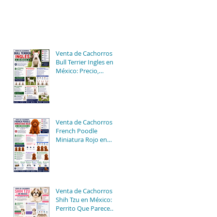
Venta de Cachorros
Bull Terrier Ingles en
México: Precio,
Cuidados y Consejos
para una Compra
Segura
Venta de Cachorros
French Poodle
Miniatura Rojo en
México: Precios,
Características y
Consejos de Compra
Venta de Cachorros
Shih Tzu en México: El
Perrito Que Parece