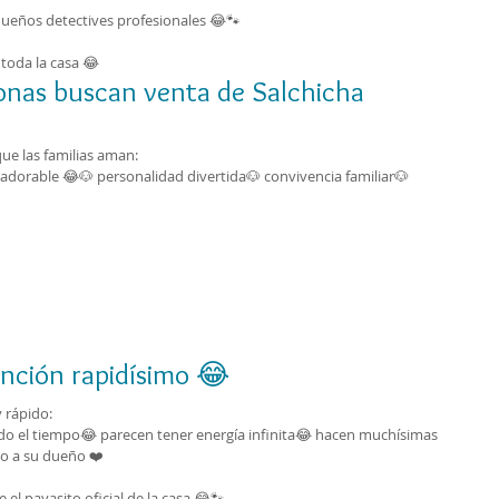
eños detectives profesionales 😂🐾
 toda la casa 😂
onas buscan venta de Salchicha 
e las familias aman:
orable 😂🐶 personalidad divertida🐶 convivencia familiar🐶 
ención rapidísimo 😂
 rápido:
do el tiempo😂 parecen tener energía infinita😂 hacen muchísimas 
o a su dueño ❤️
el payasito oficial de la casa 😂🐾