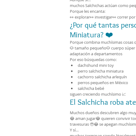
muchos Salchichas actúan como pequ
Porque les encanta:
👀 explorar👀 investigar👀 correr por
¿Por qué tantas pers
Miniatura? ❤️
Porque combina muchísimas cosas qu
🐶 tamaño pequeño🐶 cuerpo súper ad
adaptación a departamentos
Por eso búsquedas como:
dachshund mini toy
perro salchicha miniatura
cachorro salchicha arlequín
perros pequeños en México
salchicha bebé
siguen creciendo muchísimo 📈
El Salchicha roba at
Muchos dueños descubren algo muy
😂 aman jugar😂 quieren convivir to
travesuras 🥹😂 se apegan muchísim
Y sí…
muchos terminan siendo literalmente 