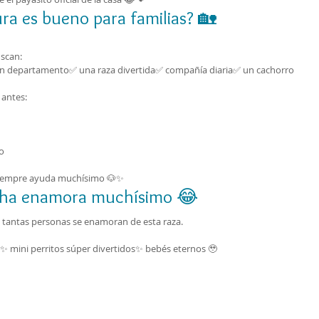
ura es bueno para familias? 🏡
scan:
n departamento✅ una raza divertida✅ compañía diaria✅ un cachorro 
 antes:
o
siempre ayuda muchísimo 🐶✨
icha enamora muchísimo 😂
e tantas personas se enamoran de esta raza.
mini perritos súper divertidos✨ bebés eternos 🥹