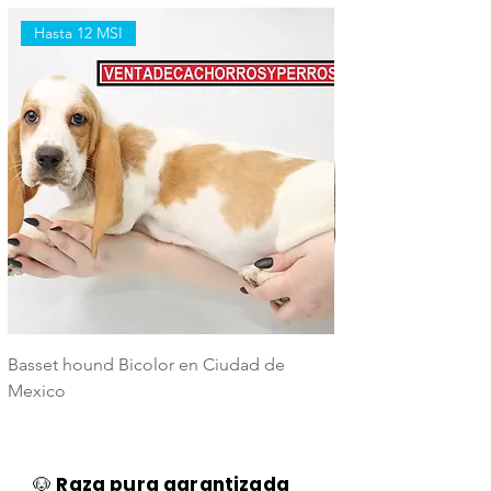
Hasta 12 MSI
Hasta 12 MSI
Basset hound Bicolor en Ciudad de
Basset Hound Trico
Mexico
Mexico
🐶
Raza pura garantizada