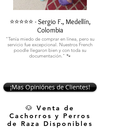
⭐⭐⭐⭐⭐ - Sergio F., Medellín,
⭐⭐⭐⭐⭐ - Rafael 
Colombia
"No confiaba en est
ustedes fueron c
"Tenía miedo de comprar en línea, pero su
atentos. Ahora ten
servicio fue excepcional. Nuestros French
poodle llegaron bien y con toda su
documentación." 🐾
¡Mas Opiniónes de Clientes!
🐶 Venta de
Cachorros y Perros
de Raza Disponibles