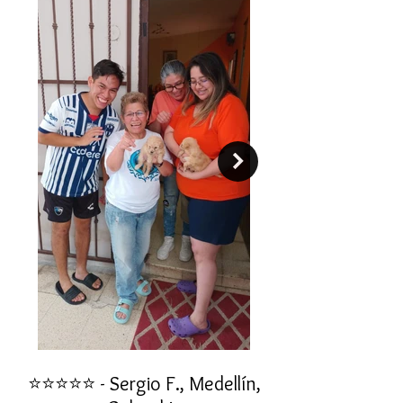
capacidades.
⭐⭐⭐⭐⭐ - Sergio F., Medellín,
⭐⭐⭐⭐⭐ - Rafael 