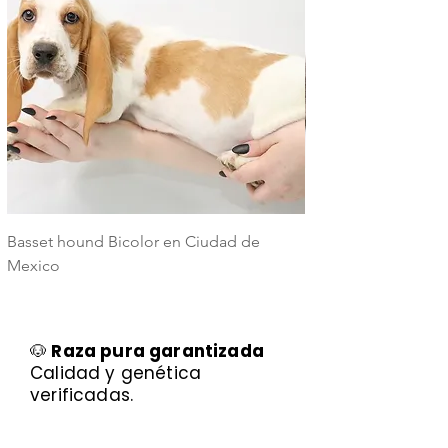
Basset hound Bicolor en Ciudad de
Basset Hound Trico
Mexico
Mexico
🐶
Raza pura garantizada
Calidad y genética
verificadas.