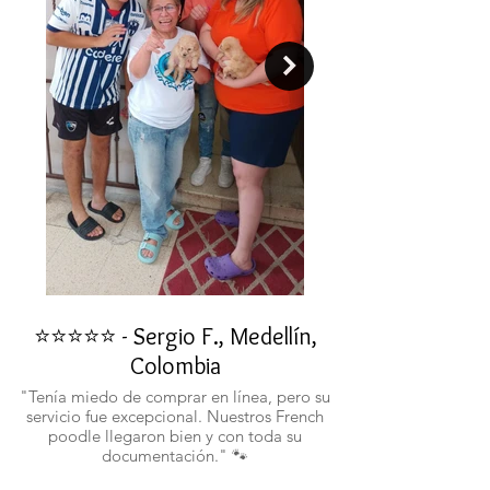
⭐⭐⭐⭐⭐ - Sergio F., Medellín,
⭐⭐⭐⭐⭐ - Rafael 
Colombia
"No confiaba en est
ustedes fueron c
"Tenía miedo de comprar en línea, pero su
atentos. Ahora ten
servicio fue excepcional. Nuestros French
poodle llegaron bien y con toda su
documentación." 🐾