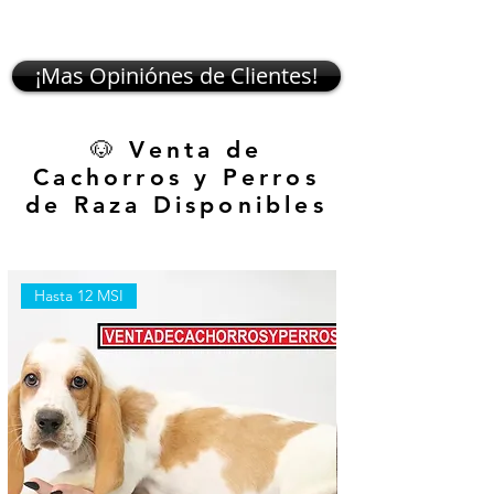
¡Mas Opiniónes de Clientes!
🐶 Venta de
Cachorros y Perros
de Raza Disponibles
Hasta 12 MSI
Hasta 12 MSI