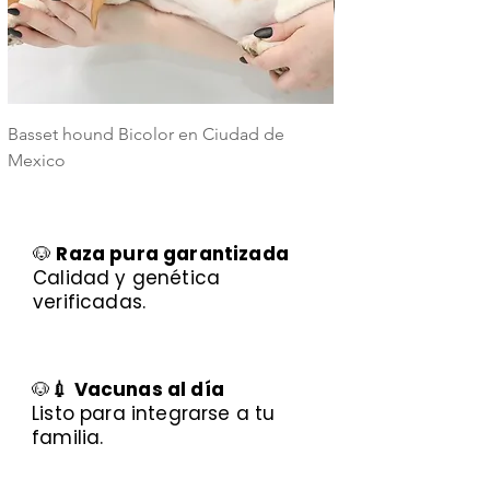
Basset hound Bicolor en Ciudad de
Basset Hound Trico
Mexico
Mexico
🐶
Raza pura garantizada
Calidad y genética
verificadas.
🐶
💉 Vacunas al día
Listo para integrarse a tu
familia.