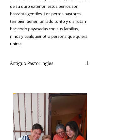
de su duro exterior, estos perros son
bastante gentiles. Los perros pastores
también tienen un lado tonto y disfrutan
haciendo payasadas con sus familias,
niños y cualquier otra persona que quiera
unirse.
Antiguo Pastor Ingles
El Viejo Pastor ingles es inteligente e
independiente. Pueden ser fuertes,
dispuestos y necesitan una mano
firme para guiarlos a lo largo del
camino correcto. Tienen un
remarcable sentido del humor y
parecen disfrutar de la consternación
de sus dueños en algunas de sus
antigüedades.