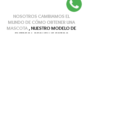
NOSOTROS CAMBIAMOS EL
MUNDO DE
CÓMO
OBTENER
UNA
MASCOTA
, NUESTRO MODELO DE
ENTREGA
RESUELVE
ESTOS
PROBLEMAS
Hasta 12 MSI
Hasta 12 MSI