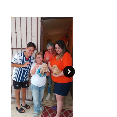
El perro bichón frisé posee un gran
carisma y suele atrapar con facilidad
la atención de las personas debido a
su encantadora y esponjosa
apariencia. Si usted desea conocer
más sobre esta raza canina, en este
artículo encontrará sus principales
características, curiosidades y
cuidados.