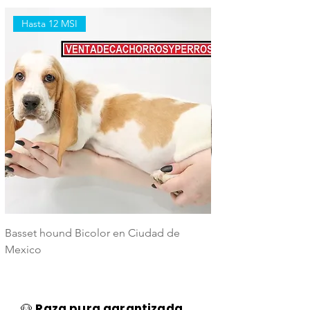
Hasta 12 MSI
Hasta 12 MSI
Basset hound Bicolor en Ciudad de
Basset Hound Trico
Mexico
Mexico
🐶
Raza pura garantizada