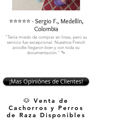
⭐⭐⭐⭐⭐ - Sergio F., Medellín,
⭐⭐⭐⭐⭐ - Rafael 
Colombia
"No confiaba en est
ustedes fueron c
"Tenía miedo de comprar en línea, pero su
atentos. Ahora ten
servicio fue excepcional. Nuestros French
poodle llegaron bien y con toda su
documentación." 🐾
¡Mas Opiniónes de Clientes!
🐶 Venta de
Cachorros y Perros
de Raza Disponibles