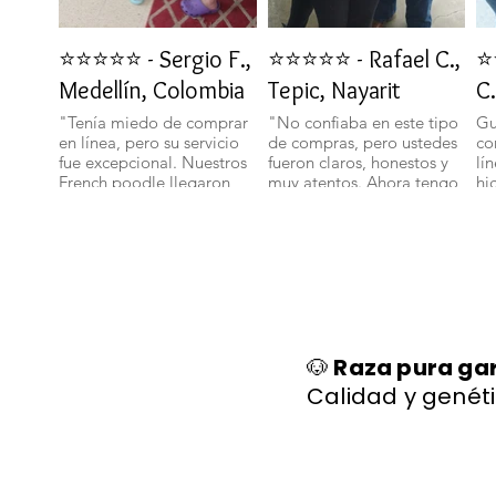
⭐⭐⭐⭐⭐ - Sergio F.,
⭐⭐⭐⭐⭐ - Rafael C.,
⭐
Medellín, Colombia
Tepic, Nayarit
C.
"Tenía miedo de comprar
"No confiaba en este tipo
Gu
en línea, pero su servicio
de compras, pero ustedes
co
fue excepcional. Nuestros
fueron claros, honestos y
lí
French poodle llegaron
muy atentos. Ahora tengo
hi
bien y con toda su
un bichon maltes que es
sa
documentación." 🐾
parte de nuestra familia."
ll
🐕✨
🐩
🐶
Raza pura ga
Calidad y genéti