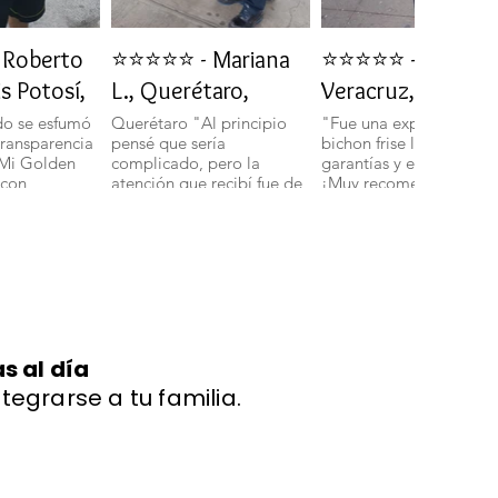
Roberto
⭐⭐⭐⭐⭐ - Mariana
⭐⭐⭐⭐⭐ - Daniela 
is Potosí,
L., Querétaro,
Veracruz, Veracru
do se esfumó
Querétaro "Al principio
"Fue una experiencia in
transparencia
pensé que sería
bichon frise llegó con t
 Mi Golden
complicado, pero la
garantías y en perfecto 
 con
atención que recibí fue de
¡Muy recomendados!".
ud y energía."
primera. Mi bichon
boloñes Miniatura llegó
con todas sus vacunas y
más adorable de lo que
imaginaba." 🐾
s al día
ntegrarse a tu familia.