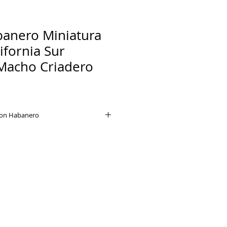
anero Miniatura
ifornia Sur
Macho Criadero
on Habanero
ros tienden a ser sociables con
otros animales. También, y a
o tamaño, suelen ser muy
iños. Sin embargo, pueden ser
 cuando su socialización ha sido