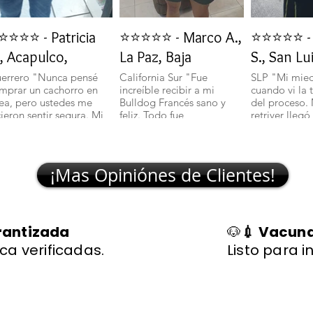
⭐⭐⭐⭐ - Patricia
⭐⭐⭐⭐⭐ - Marco A.,
⭐⭐⭐⭐⭐ - 
, Acapulco,
La Paz, Baja
S., San Lu
errero "Nunca pensé
California Sur "Fue
SLP "Mi mie
mprar un cachorro en
increíble recibir a mi
cuando vi la 
nea, pero ustedes me
Bulldog Francés sano y
del proceso.
cieron sentir segura. Mi
feliz. Todo fue
retriver llegó
lchciha es una belleza y
transparente y rápido."
excelente sal
egó con todo en orden."
🐾
¡Mas Opiniónes de Clientes!
rantizada
🐶
💉 Vacuna
ca verificadas.
Listo para i