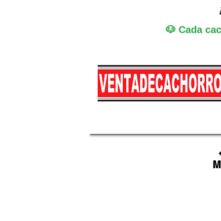
🐶 Cada cac
Miniatura
Medi
M