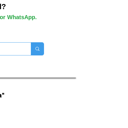
l?
 por WhatsApp.
orros disponibles

a"