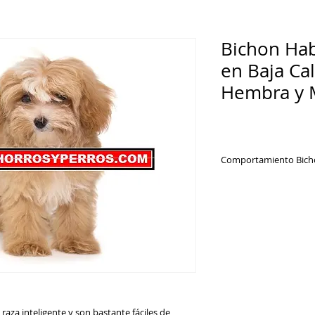
Bichon Hab
en Baja Cal
Hembra y 
Comportamiento Bich
Los bichones habane
personas, perros y 
pesar de su pequeñ
amigables con los n
agresivos o tímidos
pobre.
aza inteligente y son bastante fáciles de