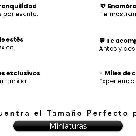
ranquilidad
💖
Enamórat
 por escrito.
Te mostram
de estés
💬 Te aco
xico.
Antes y des
os exclusivos
⭐
Miles de c
u familia.
Experienci
uentra el Tamaño Perfecto 
Miniaturas