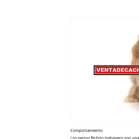
Comportamiento
Los perros Bichón Habanero son una r