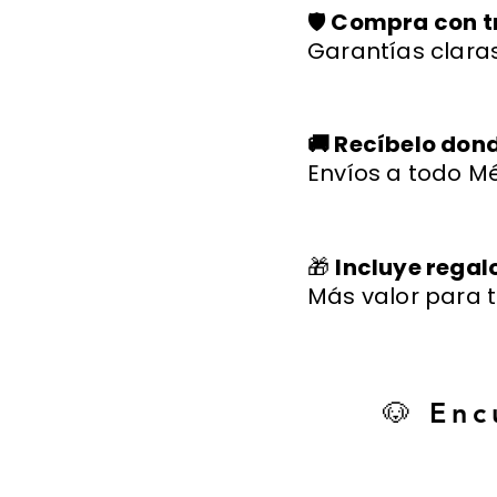
🛡️
Compra con t
Garantías claras
🚚 Recíbelo don
Envíos a todo Mé
🎁
Incluye regal
Más valor para t
🐶 Enc