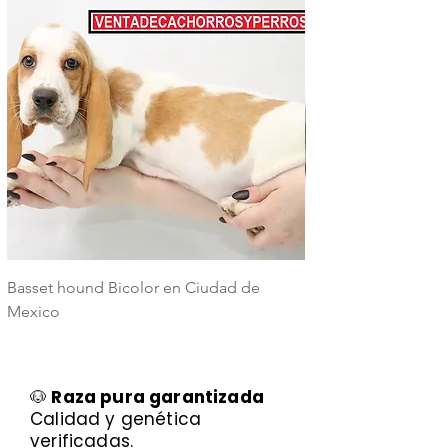
Basset hound Bicolor en Ciudad de
Basset Hound Trico
Mexico
Mexico
🐶
Raza pura garantizada
Calidad y genética
verificadas.