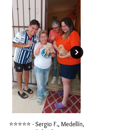
⭐⭐⭐⭐⭐ - Sergio F., Medellín,
⭐⭐⭐⭐⭐ - Rafael 