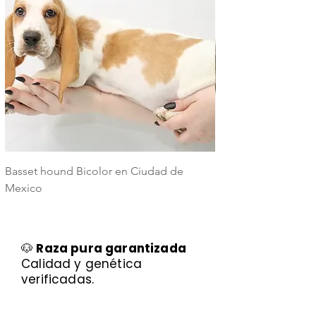
Basset hound Bicolor en Ciudad de
Basset Hound Trico
Mexico
Mexico
🐶
Raza pura garantizada
Calidad y genética
verificadas.