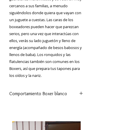
cercanos a sus familias, a menudo
siguiéndolos donde quiera que vayan con
un juguete a cuestas. Las caras de los
boxeadores pueden hacer que parezcan
serios, pero una vez que interactúas con
ellos, verás su lado juguetón y lleno de
energía (acompañado de besos babosos y
llenos de baba). Los ronquidos y las
flatulencias también son comunes en los
Boxers, así que prepara tus tapones para
los oídos y la nariz.
Comportamiento Boxer blanco
El Bóxer es un perro muy inteligente,
leal, fiel y guardián de su familia a la
que no dudará en defender en todo
momento. Es muy obediente y nunca
se cansará de jugar con los niños.