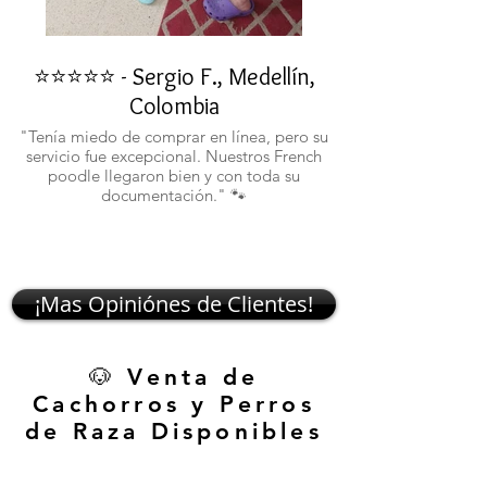
⭐⭐⭐⭐⭐ - Sergio F., Medellín,
⭐⭐⭐⭐⭐ - Rafael 
Colombia
"No confiaba en est
ustedes fueron c
"Tenía miedo de comprar en línea, pero su
atentos. Ahora ten
servicio fue excepcional. Nuestros French
poodle llegaron bien y con toda su
documentación." 🐾
¡Mas Opiniónes de Clientes!
🐶 Venta de
Cachorros y Perros
de Raza Disponibles