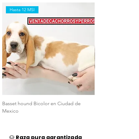
Hasta 12 MSI
Hasta 12 MSI
Basset hound Bicolor en Ciudad de
Basset Hound Trico
Mexico
Mexico
🐶
Raza pura garantizada