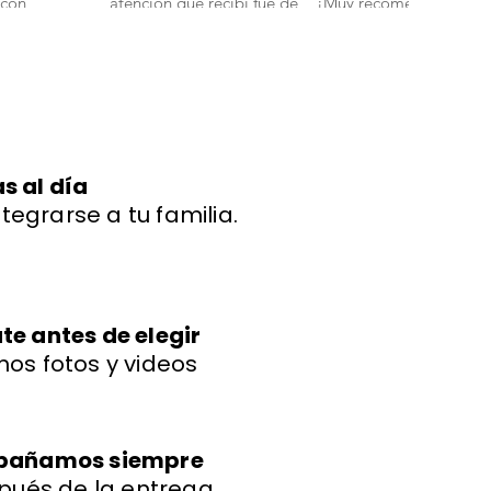
 con
atención que recibí fue de
¡Muy recomendados!".
ud y energía."
primera. Mi bichon
boloñes Miniatura llegó
con todas sus vacunas y
más adorable de lo que
imaginaba." 🐾
s al día
ntegrarse a tu familia.
e antes de elegir
os fotos y videos
mpañamos siempre
pués de la entrega.