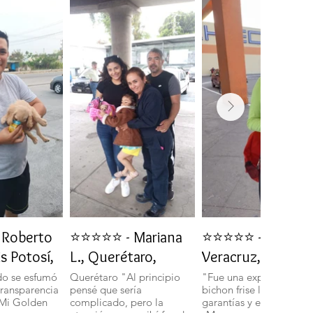
Roberto
⭐⭐⭐⭐⭐ - Mariana
⭐⭐⭐⭐⭐ - Daniela 
is Potosí,
L., Querétaro,
Veracruz, Veracru
do se esfumó
Querétaro "Al principio
"Fue una experiencia in
transparencia
pensé que sería
bichon frise llegó con t
 Mi Golden
complicado, pero la
garantías y en perfecto 