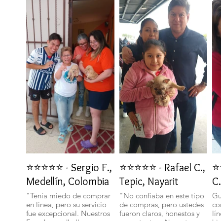
⭐⭐⭐⭐⭐ - Sergio F.,
⭐⭐⭐⭐⭐ - Rafael C.,
⭐
Medellín, Colombia
Tepic, Nayarit
C.
"Tenía miedo de comprar
"No confiaba en este tipo
Gu
en línea, pero su servicio
de compras, pero ustedes
co
fue excepcional. Nuestros
fueron claros, honestos y
lí