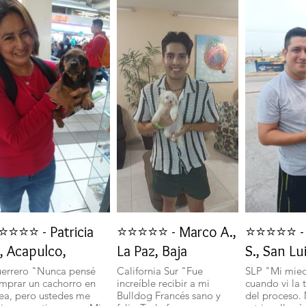
⭐⭐⭐⭐ - Patricia
⭐⭐⭐⭐⭐ - Marco A.,
⭐⭐⭐⭐⭐ - 
, Acapulco,
La Paz, Baja
S., San Lu
errero "Nunca pensé
California Sur "Fue
SLP "Mi mie
mprar un cachorro en
increíble recibir a mi
cuando vi la 
nea, pero ustedes me
Bulldog Francés sano y
del proceso.