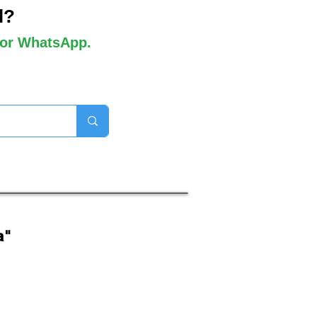
l?
 por WhatsApp.
orros disponibles

a"