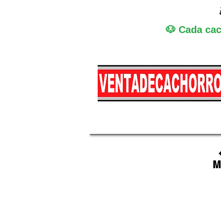
🐶 Cada cac
Miniatura
Medi
M