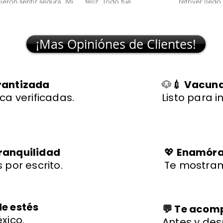
cieron sentir segura. Mi
feliz. Todo fue
retriver llegó
lchciha es una belleza y
transparente y rápido."
excelente sal
egó con todo en orden."
🐾
¡Mas Opiniónes de Clientes!
rantizada
🐶
💉 Vacuna
ca verificadas.
Listo para i
ranquilidad
💖
Enamórat
 por escrito.
Te mostram
de estés
💬 Te aco
xico.
Antes y des