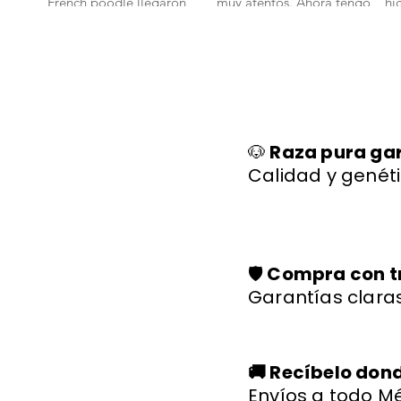
French poodle llegaron
muy atentos. Ahora tengo
hi
bien y con toda su
un bichon maltes que es
sa
documentación." 🐾
parte de nuestra familia."
ll
🐕✨
🐩
🐶
Raza pura ga
Calidad y genéti
🛡️
Compra con t
Garantías claras
🚚 Recíbelo don
Envíos a todo Mé