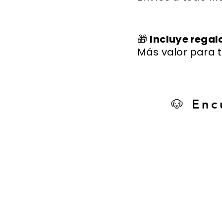
🎁
Incluye regal
Más valor para t
🐶 Enc