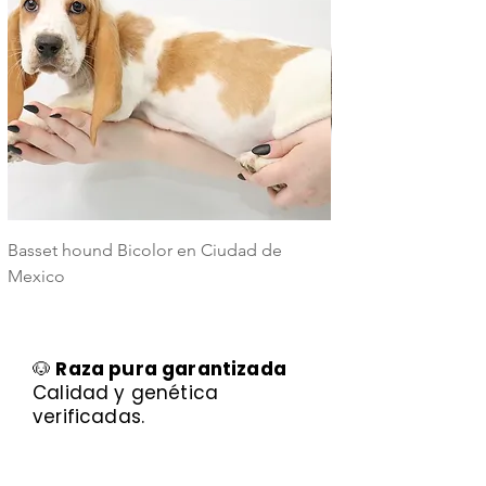
Basset hound Bicolor en Ciudad de
Basset Hound Trico
Mexico
Mexico
🐶
Raza pura garantizada
Calidad y genética
verificadas.