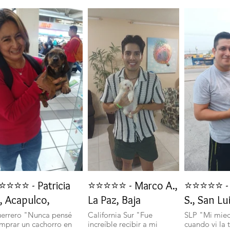
⭐⭐⭐⭐ - Patricia
⭐⭐⭐⭐⭐ - Marco A.,
⭐⭐⭐⭐⭐ - 
, Acapulco,
La Paz, Baja
S., San Lu
errero "Nunca pensé
California Sur "Fue
SLP "Mi mie
mprar un cachorro en
increíble recibir a mi
cuando vi la 