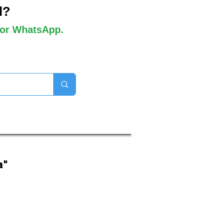
l?
 por WhatsApp.
orros disponibles

a"