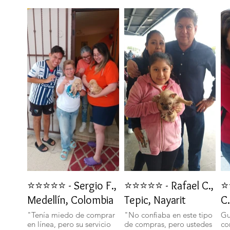
⭐⭐⭐⭐⭐ - Sergio F.,
⭐⭐⭐⭐⭐ - Rafael C.,
⭐
Medellín, Colombia
Tepic, Nayarit
C.
"Tenía miedo de comprar
"No confiaba en este tipo
Gu
en línea, pero su servicio
de compras, pero ustedes
co