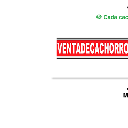
🐶 Cada cac
Miniatura
Medi
M