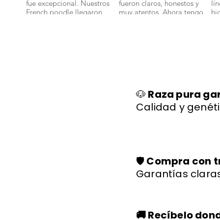
fue excepcional. Nuestros
fueron claros, honestos y
lí
French poodle llegaron
muy atentos. Ahora tengo
hi
bien y con toda su
un bichon maltes que es
sa
documentación." 🐾
parte de nuestra familia."
ll
🐕✨
🐩
🐶
Raza pura ga
Calidad y genéti
🛡️
Compra con t
Garantías claras
🚚 Recíbelo don