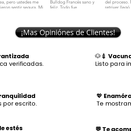
nea, pero ustedes me
Bulldog Francés sano y
del proceso.
cieron sentir segura. Mi
feliz. Todo fue
retriver llegó
lchciha es una belleza y
transparente y rápido."
excelente sal
egó con todo en orden."
🐾
¡Mas Opiniónes de Clientes!
rantizada
🐶
💉 Vacuna
ca verificadas.
Listo para i
ranquilidad
💖
Enamórat
 por escrito.
Te mostram
de estés
💬 Te aco