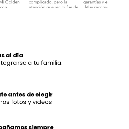
 Mi Golden
complicado, pero la
garantías y en perfecto 
 con
atención que recibí fue de
¡Muy recomendados!".
ud y energía."
primera. Mi bichon
boloñes Miniatura llegó
con todas sus vacunas y
más adorable de lo que
imaginaba." 🐾
s al día
ntegrarse a tu familia.
e antes de elegir
os fotos y videos
mpañamos siempre