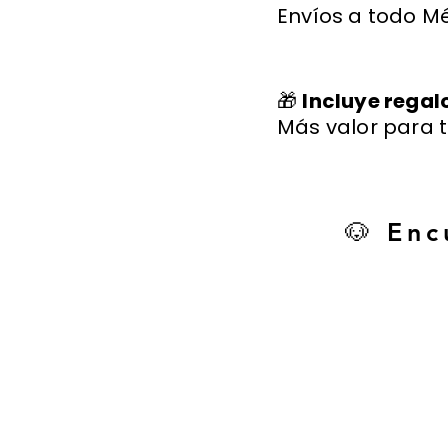
Envíos a todo Mé
🎁
Incluye regal
Más valor para t
🐶 Enc