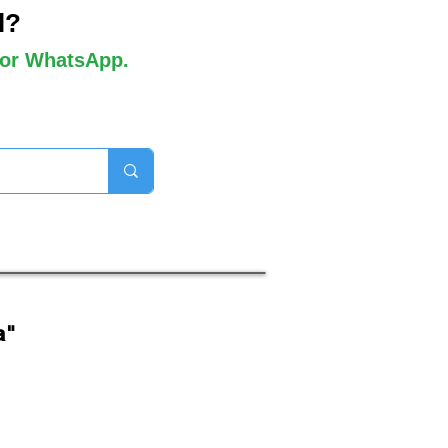
l?
 por WhatsApp.
orros disponibles

a"