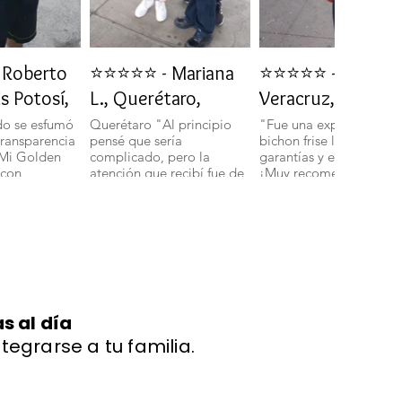
Roberto
⭐⭐⭐⭐⭐ - Mariana
⭐⭐⭐⭐⭐ - Daniela 
is Potosí,
L., Querétaro,
Veracruz, Veracru
do se esfumó
Querétaro "Al principio
"Fue una experiencia in
transparencia
pensé que sería
bichon frise llegó con t
 Mi Golden
complicado, pero la
garantías y en perfecto 
 con
atención que recibí fue de
¡Muy recomendados!".
ud y energía."
primera. Mi bichon
boloñes Miniatura llegó
con todas sus vacunas y
más adorable de lo que
imaginaba." 🐾
s al día
ntegrarse a tu familia.