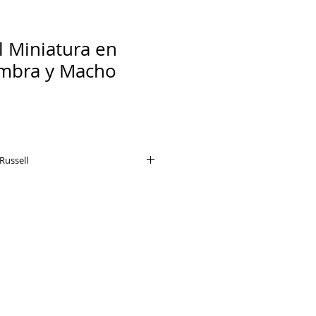
l Miniatura en
mbra y Macho
Russell
perro con una personalidad muy
a prueba la paciencia y la
 familia .