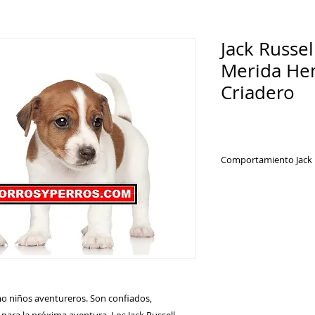
Jack Russel
Merida He
Criadero
Comportamiento Jack 
El
Jack Russell
es un 
fuerte, que pondrá 
determinación de su
omo niños aventureros. Son confiados,