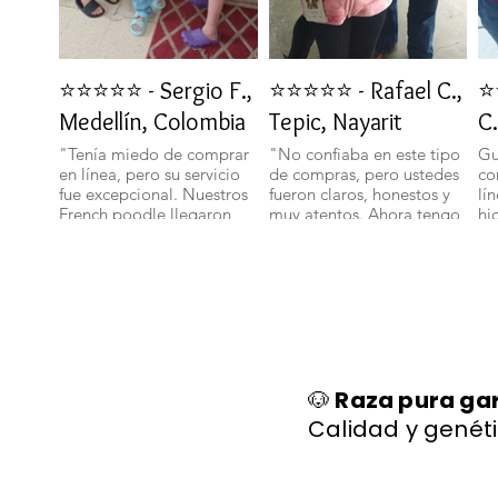
⭐⭐⭐⭐⭐ - Sergio F.,
⭐⭐⭐⭐⭐ - Rafael C.,
⭐
Medellín, Colombia
Tepic, Nayarit
C.
"Tenía miedo de comprar
"No confiaba en este tipo
Gu
en línea, pero su servicio
de compras, pero ustedes
co
fue excepcional. Nuestros
fueron claros, honestos y
lí
French poodle llegaron
muy atentos. Ahora tengo
hi
bien y con toda su
un bichon maltes que es
sa
documentación." 🐾
parte de nuestra familia."
ll
🐕✨
🐩
🐶
Raza pura ga
Calidad y genéti