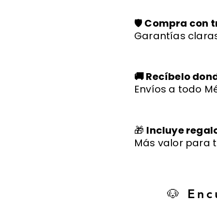
🛡️
Compra con t
Garantías claras
🚚 Recíbelo don
Envíos a todo Mé
🎁
Incluye regal
Más valor para t
🐶 Enc