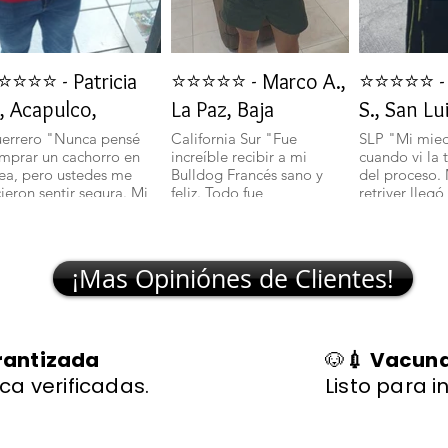
⭐⭐⭐⭐ - Patricia
⭐⭐⭐⭐⭐ - Marco A.,
⭐⭐⭐⭐⭐ - 
, Acapulco,
La Paz, Baja
S., San Lu
errero "Nunca pensé
California Sur "Fue
SLP "Mi mie
mprar un cachorro en
increíble recibir a mi
cuando vi la 
nea, pero ustedes me
Bulldog Francés sano y
del proceso.
cieron sentir segura. Mi
feliz. Todo fue
retriver llegó
lchciha es una belleza y
transparente y rápido."
excelente sal
egó con todo en orden."
🐾
¡Mas Opiniónes de Clientes!
rantizada
🐶
💉 Vacuna
ca verificadas.
Listo para i