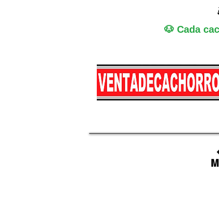
🐶 Cada cac
Miniatura
Medi
M