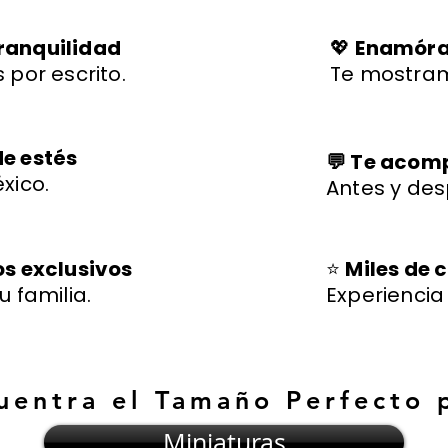
ranquilidad
💖
Enamórat
 por escrito.
Te mostram
de estés
💬 Te aco
xico.
Antes y des
os exclusivos
⭐
Miles de c
u familia.
Experienci
uentra el Tamaño Perfecto 
Miniaturas