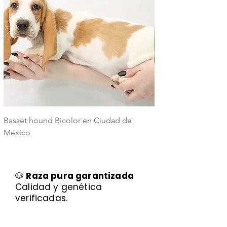
Basset hound Bicolor en Ciudad de
Basset Hound Trico
Mexico
Mexico
🐶
Raza pura garantizada
Calidad y genética
verificadas.