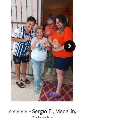
⭐⭐⭐⭐⭐ - Sergio F., Medellín,
⭐⭐⭐⭐⭐ - Rafael 