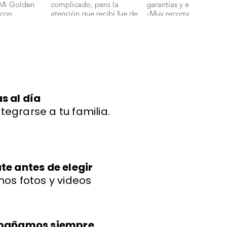
 Mi Golden
complicado, pero la
garantías y en perfecto 
 con
atención que recibí fue de
¡Muy recomendados!".
ud y energía."
primera. Mi bichon
boloñes Miniatura llegó
con todas sus vacunas y
más adorable de lo que
imaginaba." 🐾
s al día
ntegrarse a tu familia.
e antes de elegir
os fotos y videos
mpañamos siempre