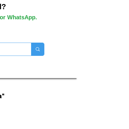
l?
 por WhatsApp.
orros disponibles

a"