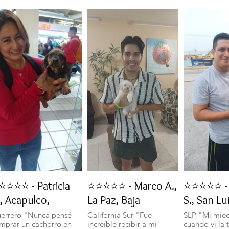
⭐⭐⭐⭐ - Patricia
⭐⭐⭐⭐⭐ - Marco A.,
⭐⭐⭐⭐⭐ - 
, Acapulco,
La Paz, Baja
S., San Lu
errero "Nunca pensé
California Sur "Fue
SLP "Mi mie
mprar un cachorro en
increíble recibir a mi
cuando vi la 