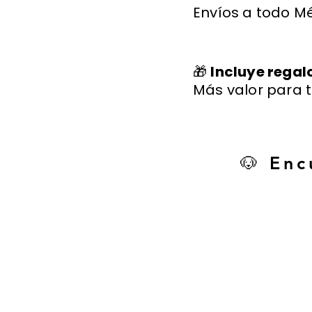
Envíos a todo Mé
🎁
Incluye regal
Más valor para t
🐶 Enc