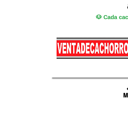
🐶 Cada cac
Miniatura
Medi
M