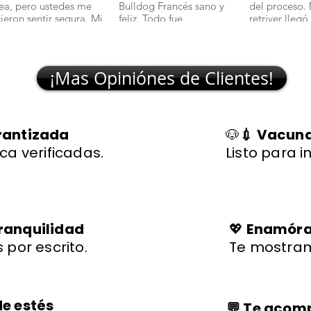
nea, pero ustedes me
Bulldog Francés sano y
del proceso.
cieron sentir segura. Mi
feliz. Todo fue
retriver llegó
lchciha es una belleza y
transparente y rápido."
excelente sal
egó con todo en orden."
🐾
¡Mas Opiniónes de Clientes!
rantizada
🐶
💉 Vacuna
ca verificadas.
Listo para i
ranquilidad
💖
Enamórat
 por escrito.
Te mostram
de estés
💬 Te aco