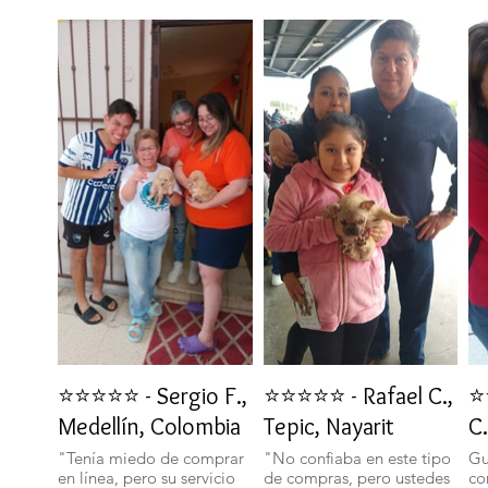
⭐⭐⭐⭐⭐ - Sergio F.,
⭐⭐⭐⭐⭐ - Rafael C.,
⭐
Medellín, Colombia
Tepic, Nayarit
C.
"Tenía miedo de comprar
"No confiaba en este tipo
Gu
en línea, pero su servicio
de compras, pero ustedes
co