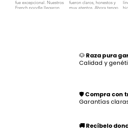
fue excepcional. Nuestros
fueron claros, honestos y
lí
French poodle llegaron
muy atentos. Ahora tengo
hi
bien y con toda su
un bichon maltes que es
sa
documentación." 🐾
parte de nuestra familia."
ll
🐕✨
🐩
🐶
Raza pura ga
Calidad y genéti
🛡️
Compra con t
Garantías claras
🚚 Recíbelo don