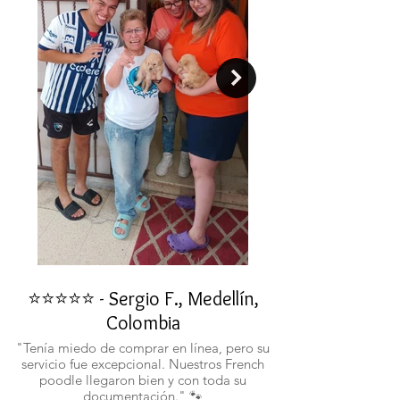
⭐⭐⭐⭐⭐ - Sergio F., Medellín,
⭐⭐⭐⭐⭐ - Rafael 
Colombia
"No confiaba en est
ustedes fueron c
"Tenía miedo de comprar en línea, pero su
atentos. Ahora ten
servicio fue excepcional. Nuestros French
poodle llegaron bien y con toda su
documentación." 🐾