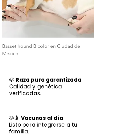
Basset hound Bicolor en Ciudad de
Basset Hound Trico
Mexico
Mexico
🐶
Raza pura garantizada
Calidad y genética
verificadas.
🐶
💉 Vacunas al día
Listo para integrarse a tu
familia.