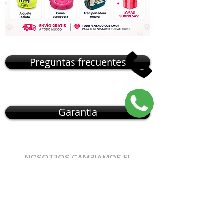
Preguntas frecuentes
Garantia
NOSOTROS CAMBIAMOS EL
MUNDO DE
CÓMO
OBTENER
UNA
MASCOTA
, NUESTRO MODELO DE
ENTREGA
RESUELVE
ESTOS
PROBLEMAS