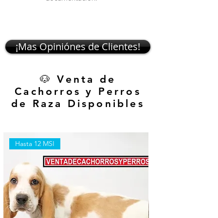
¡Mas Opiniónes de Clientes!
🐶 Venta de
Cachorros y Perros
de Raza Disponibles
Hasta 12 MSI
Hasta 12 MSI