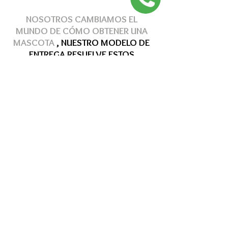
NOSOTROS CAMBIAMOS EL
MUNDO DE
CÓMO
OBTENER
UNA
MASCOTA
, NUESTRO MODELO DE
ENTREGA
RESUELVE
ESTOS
PROBLEMAS
Hasta 12 MSI
Hasta 12 MSI