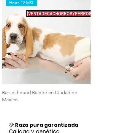
Hasta 12 MSI
Hasta 12 MSI
Basset hound Bicolor en Ciudad de
Basset Hound Trico
Mexico
Mexico
🐶
Raza pura garantizada
Calidad y genética