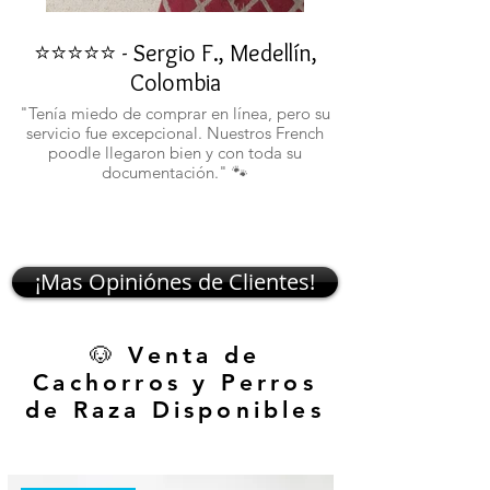
⭐⭐⭐⭐⭐ - Sergio F., Medellín,
⭐⭐⭐⭐⭐ - Rafael 
Colombia
"No confiaba en est
ustedes fueron c
"Tenía miedo de comprar en línea, pero su
atentos. Ahora ten
servicio fue excepcional. Nuestros French
poodle llegaron bien y con toda su
documentación." 🐾
¡Mas Opiniónes de Clientes!
🐶 Venta de
Cachorros y Perros
de Raza Disponibles