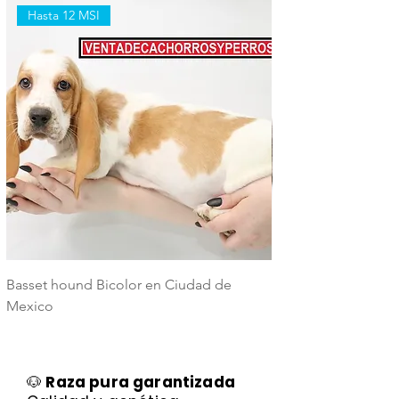
Hasta 12 MSI
Hasta 12 MSI
Basset hound Bicolor en Ciudad de
Basset Hound Trico
Mexico
Mexico
🐶
Raza pura garantizada