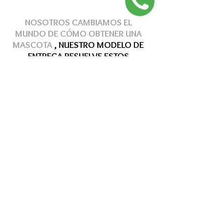
NOSOTROS CAMBIAMOS EL
MUNDO DE
CÓMO
OBTENER
UNA
MASCOTA
, NUESTRO MODELO DE
ENTREGA
RESUELVE
ESTOS
PROBLEMAS
Hasta 12 MSI
Hasta 12 MSI