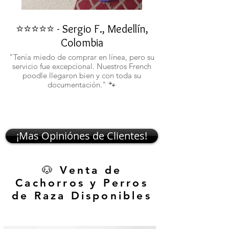
⭐⭐⭐⭐⭐ - Sergio F., Medellín,
⭐⭐⭐⭐⭐ - Rafael 
Colombia
"No confiaba en est
ustedes fueron c
"Tenía miedo de comprar en línea, pero su
atentos. Ahora ten
servicio fue excepcional. Nuestros French
poodle llegaron bien y con toda su
documentación." 🐾
¡Mas Opiniónes de Clientes!
🐶 Venta de
Cachorros y Perros
de Raza Disponibles