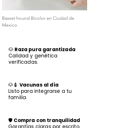
Basset hound Bicolor en Ciudad de
Basset Hound Trico
Mexico
Mexico
🐶
Raza pura garantizada
Calidad y genética
verificadas.
🐶
💉 Vacunas al día
Listo para integrarse a tu
familia.
🛡️
Compra con tranquilidad
Garantías claras por escrito.