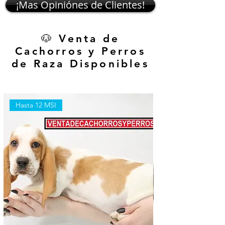
¡Mas Opiniónes de Clientes!
🐶 Venta de
Cachorros y Perros
de Raza Disponibles
Hasta 12 MSI
Hasta 12 MSI