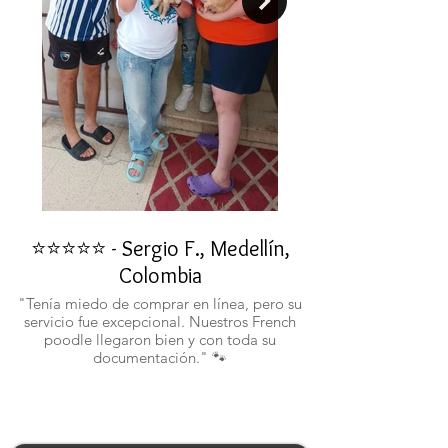
⭐⭐⭐⭐⭐ - Sergio F., Medellín,
⭐⭐⭐⭐⭐ - Rafael 
Colombia
"No confiaba en est
ustedes fueron c
"Tenía miedo de comprar en línea, pero su
atentos. Ahora ten
servicio fue excepcional. Nuestros French
poodle llegaron bien y con toda su
documentación." 🐾