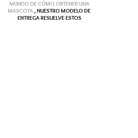
MUNDO DE
CÓMO
OBTENER
UNA
MASCOTA
, NUESTRO MODELO DE
ENTREGA
RESUELVE
ESTOS
PROBLEMAS
Hasta 12 MSI
Hasta 12 MSI