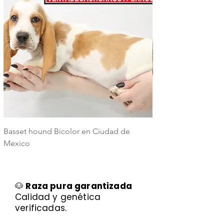
Basset hound Bicolor en Ciudad de
Basset Hound Trico
Mexico
Mexico
🐶
Raza pura garantizada
Calidad y genética
verificadas.