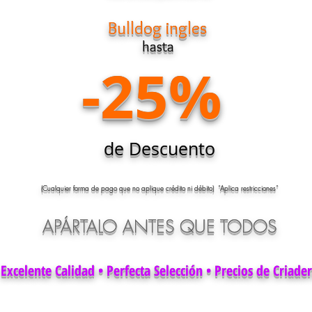
Bulldog ingles
hasta
-25%
de Descuento
(Cualquier forma de pago que no aplique crédito ni débito) “Aplica restricciones”
APÁRTALO ANTES QUE TODOS
Excelente Calidad • Perfecta Selección • Precios de Criade