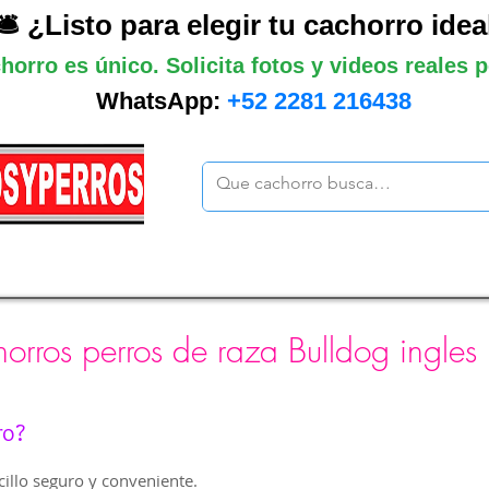
🛎️ ¿Listo para elegir tu cachorro idea
horro es único. Solicita fotos y videos reales
WhatsApp:
+52 2281 216438
ano
Grandes
Gigantes
Mas cach
orros perros de raza Bulldog ingles
ro?
illo seguro y conveniente.