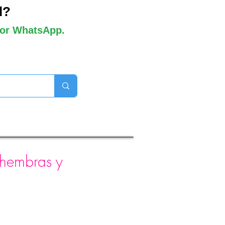
l?
 por WhatsApp.
orros disponibles
 hembras y