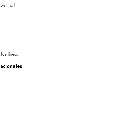
rovecha!
3
las líneas
acionales