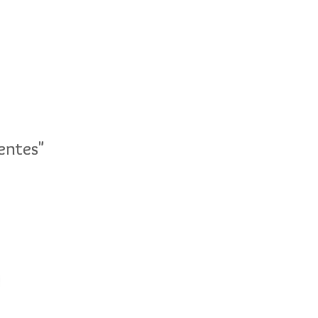
entes"
entes"