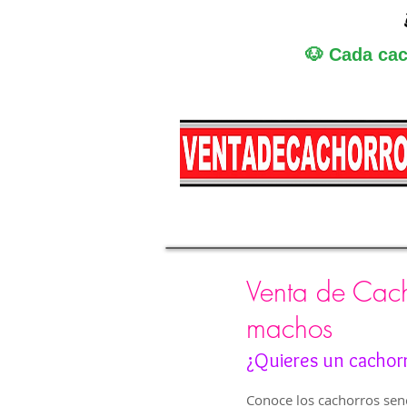
🐶 Cada cac
Miniatura
Medi
Venta de Cach
machos
¿Quieres un cachor
Conoce los cachorros senc