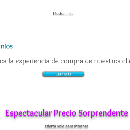
Mostrar más
nios
nios
a la experiencia de compra de nuestros cli
a la experiencia de compra de nuestros cli
Leer Más
Leer Más
Espectacular Precio Sorprendente
Oferta Solo para Internet