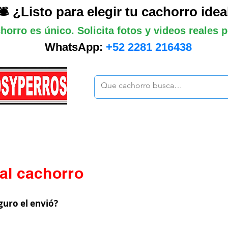
🛎️ ¿Listo para elegir tu cachorro idea
horro es único. Solicita fotos y videos reales
WhatsApp:
+52 2281 216438
ano
Grandes
Gigantes
Mas cach
al cachorro
guro el envió?