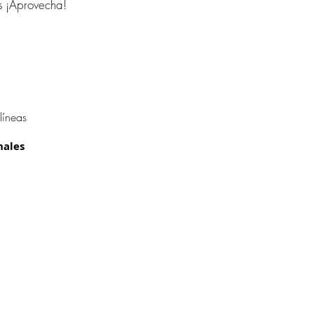
s ¡Aprovecha!
líneas
nales