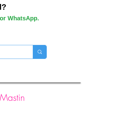
l?
 por WhatsApp.
orros disponibles
 Mastin