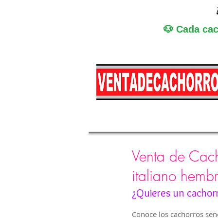
🐶 Cada cac
Miniatura
Medi
Venta de Cach
italiano hemb
¿Quieres un cachor
Conoce los cachorros senc