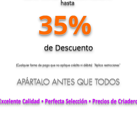
hasta
35%
de Descuento
(Cualquier forma de pago que no aplique crédito ni débito) “Aplica restricciones”
APÁRTALO ANTES QUE TODOS
Excelente Calidad • Perfecta Selección • Precios de Criader