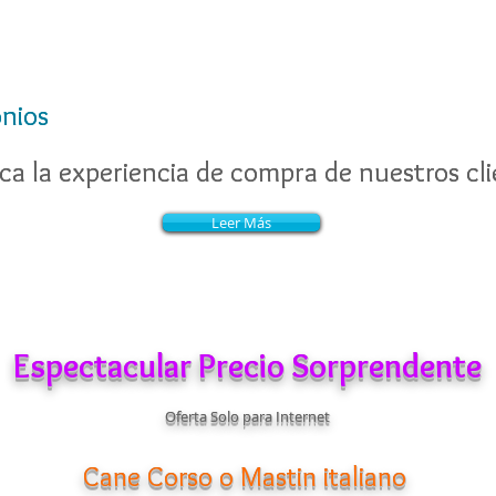
nios
nios
a la experiencia de compra de nuestros cli
a la experiencia de compra de nuestros cli
Leer Más
Leer Más
Espectacular Precio Sorprendente
Oferta Solo para Internet
Cane Corso o Mastin italiano