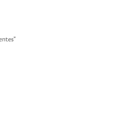
entes"
entes"