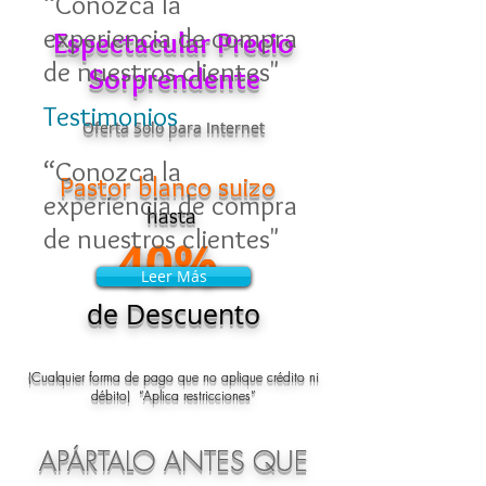
“Conozca la
experiencia de compra
Espectacular Precio
de nuestros clientes"
Sorprendente
Testimonios
Oferta Solo para Internet
“Conozca la
Pastor blanco suizo
experiencia de compra
hasta
de nuestros clientes"
40%
Leer Más
Leer Más
de Descuento
(Cualquier forma de pago que no aplique crédito ni
débito) “Aplica restricciones”
APÁRTALO ANTES QUE