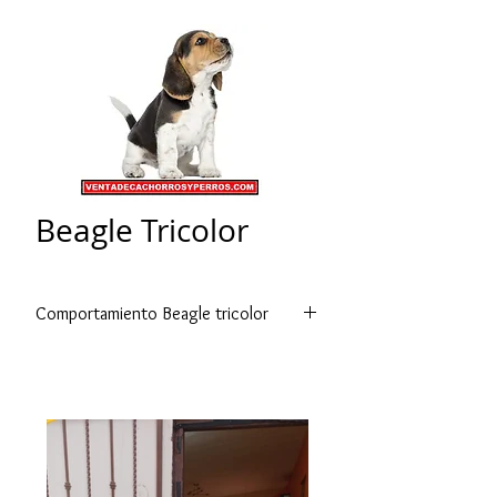
Beagle Tricolor
Comportamiento Beagle tricolor
El Beagle es un perro apacible, con
carácter tranquilo y conocido por ser
alegre, afectuosos y para nada
agresivos, así como también
tímidos.Les gusta mucho estar en
compañía de las personas, aunque
cuando conocen a alguien pueden