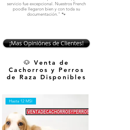
atentos. Ahora ten
servicio fue excepcional. Nuestros French
poodle llegaron bien y con toda su
documentación." 🐾
¡Mas Opiniónes de Clientes!
🐶 Venta de
Cachorros y Perros
de Raza Disponibles
Hasta 12 MSI
Hasta 12 MSI