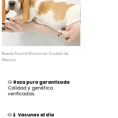
Basset hound Bicolor en Ciudad de
Basset Hound Trico
Mexico
Mexico
🐶
Raza pura garantizada
Calidad y genética
verificadas.
🐶
💉 Vacunas al día