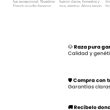
fue excepcional. Nuestros
fueron claros, honestos y
lí
French poodle llegaron
muy atentos. Ahora tengo
hi
bien y con toda su
un bichon maltes que es
sa
documentación." 🐾
parte de nuestra familia."
ll
🐕✨
🐩
🐶
Raza pura ga
Calidad y genéti
🛡️
Compra con t
Garantías claras
🚚 Recíbelo don