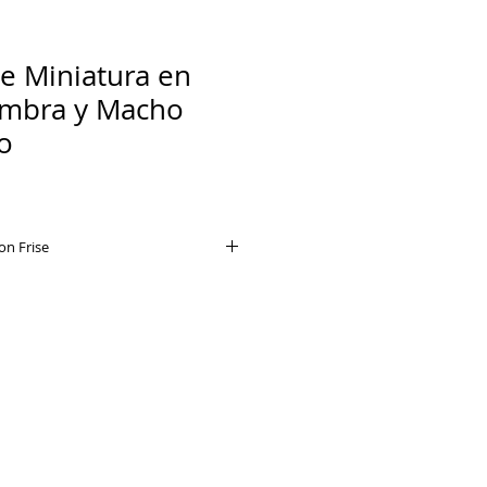
se Miniatura en
mbra y Macho
o
n Frise
sé posee un gran carisma y suele
d la atención de las personas
dora y esponjosa apariencia. Si
 más sobre esta raza canina, en
rará sus principales
iosidades y cuidados.