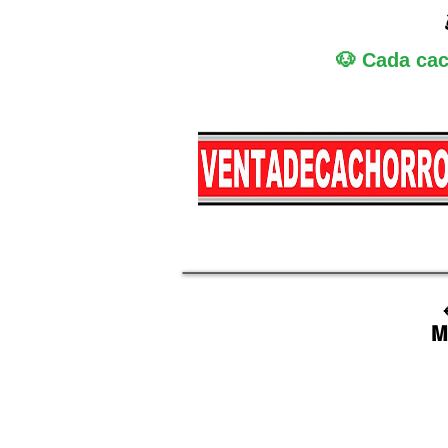
🐶 Cada cac
Miniatura
Medi
M