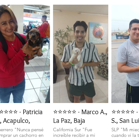
⭐⭐⭐⭐ - Patricia
⭐⭐⭐⭐⭐ - Marco A.,
⭐⭐⭐⭐⭐ - 
, Acapulco,
La Paz, Baja
S., San Lu
errero "Nunca pensé
California Sur "Fue
SLP "Mi mie
mprar un cachorro en
increíble recibir a mi
cuando vi la 