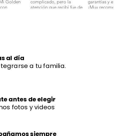
 Mi Golden
complicado, pero la
garantías y en perfecto 
 con
atención que recibí fue de
¡Muy recomendados!".
ud y energía."
primera. Mi bichon
boloñes Miniatura llegó
con todas sus vacunas y
más adorable de lo que
imaginaba." 🐾
s al día
ntegrarse a tu familia.
e antes de elegir
os fotos y videos
mpañamos siempre