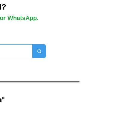
l?
 por WhatsApp.
orros disponibles

a"