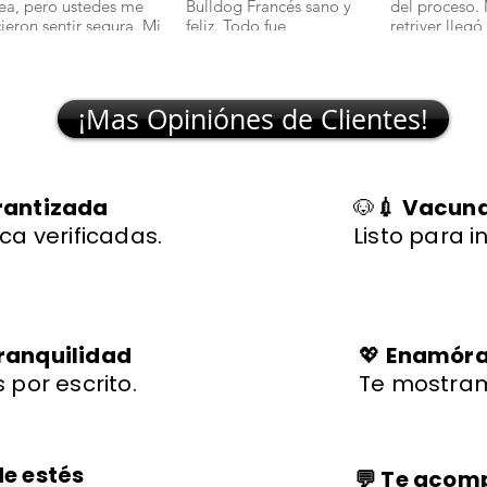
nea, pero ustedes me
Bulldog Francés sano y
del proceso.
cieron sentir segura. Mi
feliz. Todo fue
retriver llegó
lchciha es una belleza y
transparente y rápido."
excelente sal
egó con todo en orden."
🐾
¡Mas Opiniónes de Clientes!
rantizada
🐶
💉 Vacuna
ca verificadas.
Listo para i
ranquilidad
💖
Enamórat
 por escrito.
Te mostram
de estés
💬 Te aco