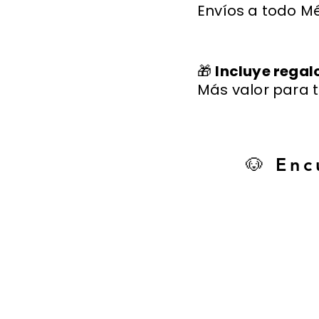
Envíos a todo Mé
🎁
Incluye regal
Más valor para t
🐶 Enc