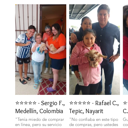
⭐⭐⭐⭐⭐ - Sergio F.,
⭐⭐⭐⭐⭐ - Rafael C.,
⭐
Medellín, Colombia
Tepic, Nayarit
C.
"Tenía miedo de comprar
"No confiaba en este tipo
Gu
en línea, pero su servicio
de compras, pero ustedes
co