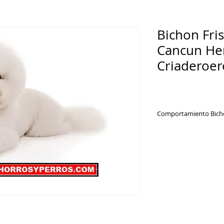
Bichon Fri
Cancun He
Criaderoer
Comportamiento Bicho
El perro bichón fri
atrapar con facilida
debido a su encanta
usted desea conocer
este artículo encont
características, cur