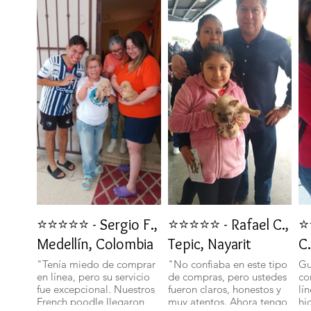
⭐⭐⭐⭐⭐ - Sergio F.,
⭐⭐⭐⭐⭐ - Rafael C.,
⭐
Medellín, Colombia
Tepic, Nayarit
C.
"Tenía miedo de comprar
"No confiaba en este tipo
Gu
en línea, pero su servicio
de compras, pero ustedes
co
fue excepcional. Nuestros
fueron claros, honestos y
lí
French poodle llegaron
muy atentos. Ahora tengo
hi