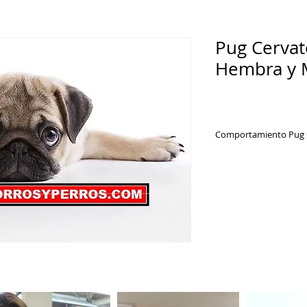
Pug Cerva
Hembra y 
Comportamiento Pug 
Alegre, sociable y d
principales comport
ninguno de los tres
reposo. Generalmen
gesto triste, cansad
son contrarias a es
activo, le gusta est
siempre alegres.