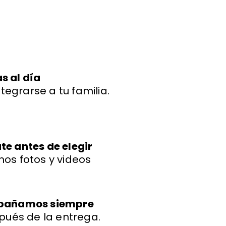
ud y energía."
primera. Mi bichon
boloñes Miniatura llegó
con todas sus vacunas y
más adorable de lo que
imaginaba." 🐾
s al día
ntegrarse a tu familia.
e antes de elegir
os fotos y videos
mpañamos siempre
pués de la entrega.