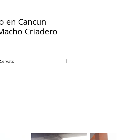
to en Cancun
Macho Criadero
Cervato
espierto son tres de los
amientos en la raza Pug, pero
 los presenta en estado de
te el can Pug se muestra de
o e inactivo, pero sus acciones
to y mantienen gran parte del día
ar en compañía de otros y están