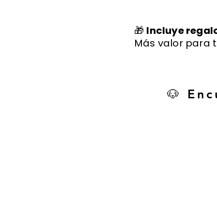
🎁
Incluye regal
Más valor para t
🐶 Enc