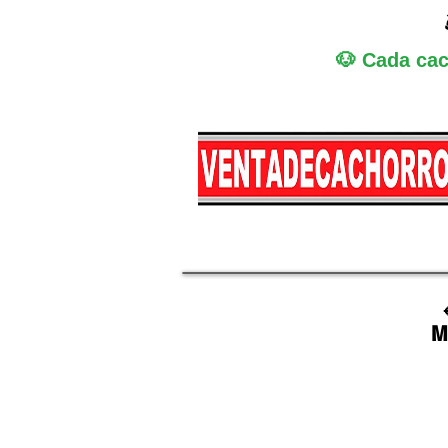
🐶 Cada cac
Miniatura
Medi
M