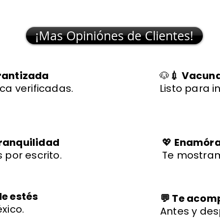
lchciha es una belleza y
transparente y rápido."
excelente sal
egó con todo en orden."
🐾
¡Mas Opiniónes de Clientes!
rantizada
🐶
💉 Vacuna
ca verificadas.
Listo para i
ranquilidad
💖
Enamórat
 por escrito.
Te mostram
de estés
💬 Te aco
xico.
Antes y des