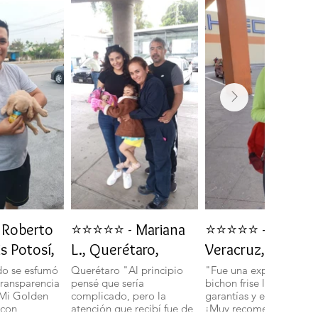
Roberto
⭐⭐⭐⭐⭐ - Mariana
⭐⭐⭐⭐⭐ - Daniela 
is Potosí,
L., Querétaro,
Veracruz, Veracru
do se esfumó
Querétaro "Al principio
"Fue una experiencia in
transparencia
pensé que sería
bichon frise llegó con t
 Mi Golden
complicado, pero la
garantías y en perfecto 
 con
atención que recibí fue de
¡Muy recomendados!".