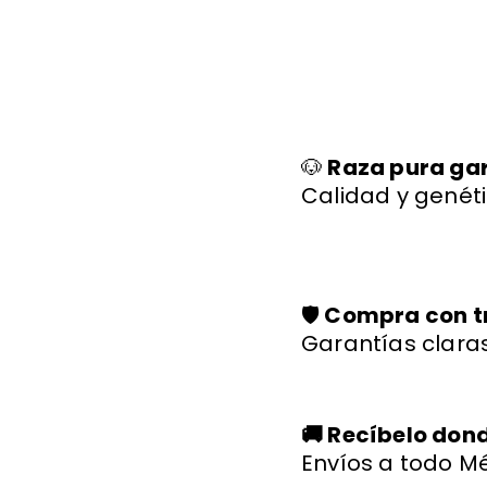
bien y con toda su
un bichon maltes que es
sa
documentación." 🐾
parte de nuestra familia."
ll
🐕✨
🐩
🐶
Raza pura ga
Calidad y genéti
🛡️
Compra con t
Garantías claras
🚚 Recíbelo don
Envíos a todo Mé