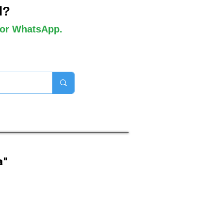
l?
 por WhatsApp.
orros disponibles

a"