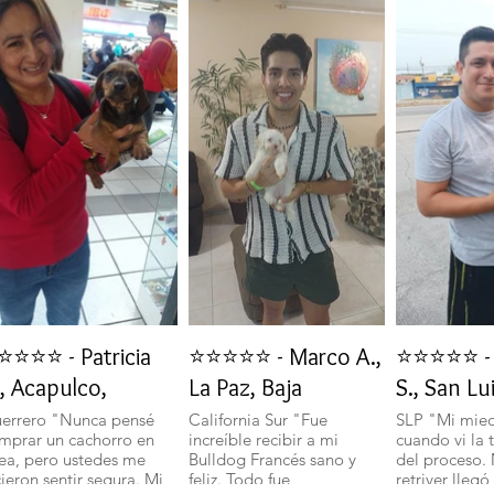
⭐⭐⭐⭐ - Patricia
⭐⭐⭐⭐⭐ - Marco A.,
⭐⭐⭐⭐⭐ - 
, Acapulco,
La Paz, Baja
S., San Lu
errero "Nunca pensé
California Sur "Fue
SLP "Mi mie
mprar un cachorro en
increíble recibir a mi
cuando vi la 
nea, pero ustedes me
Bulldog Francés sano y
del proceso.
cieron sentir segura. Mi
feliz. Todo fue
retriver llegó