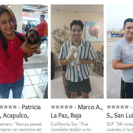
⭐⭐⭐⭐ - Patricia
⭐⭐⭐⭐⭐ - Marco A.,
⭐⭐⭐⭐⭐ - 
, Acapulco,
La Paz, Baja
S., San Lu
errero "Nunca pensé
California Sur "Fue
SLP "Mi mie
mprar un cachorro en
increíble recibir a mi
cuando vi la 