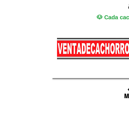
🐶 Cada cac
Miniatura
Medi
M