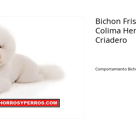
Bichon Fri
Colima He
Criadero
Comportamiento Bicho
El perro bichón fri
atrapar con facilida
debido a su encanta
usted desea conocer
este artículo encont
características, cur