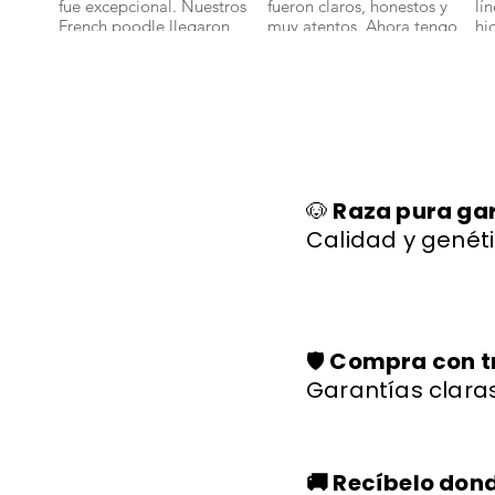
fue excepcional. Nuestros
fueron claros, honestos y
lí
French poodle llegaron
muy atentos. Ahora tengo
hi
bien y con toda su
un bichon maltes que es
sa
documentación." 🐾
parte de nuestra familia."
ll
🐕✨
🐩
🐶
Raza pura ga
Calidad y genéti
🛡️
Compra con t
Garantías claras
🚚 Recíbelo don