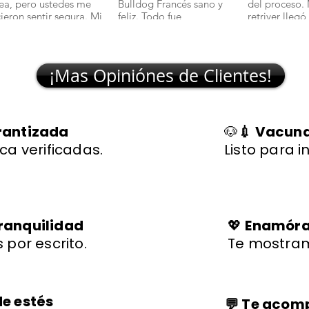
nea, pero ustedes me
Bulldog Francés sano y
del proceso.
cieron sentir segura. Mi
feliz. Todo fue
retriver llegó
lchciha es una belleza y
transparente y rápido."
excelente sal
egó con todo en orden."
🐾
¡Mas Opiniónes de Clientes!
rantizada
🐶
💉 Vacuna
ca verificadas.
Listo para i
ranquilidad
💖
Enamórat
 por escrito.
Te mostram
de estés
💬 Te aco