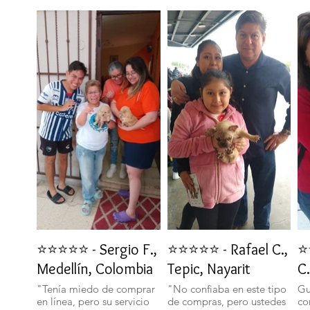
⭐⭐⭐⭐⭐ - Sergio F.,
⭐⭐⭐⭐⭐ - Rafael C.,
⭐
Medellín, Colombia
Tepic, Nayarit
C.
"Tenía miedo de comprar
"No confiaba en este tipo
Gu
en línea, pero su servicio
de compras, pero ustedes
co