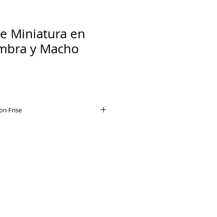
se Miniatura en
mbra y Macho
n Frise
sé posee un gran carisma y suele
d la atención de las personas
dora y esponjosa apariencia. Si
 más sobre esta raza canina, en
rará sus principales
iosidades y cuidados.