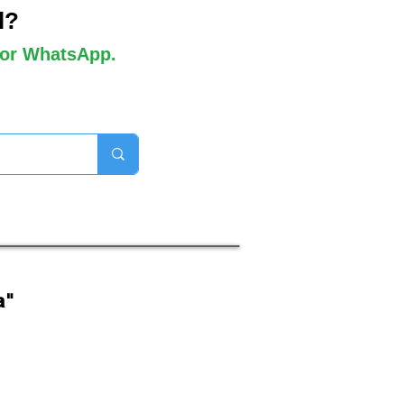
l?
 por WhatsApp.
orros disponibles

a"