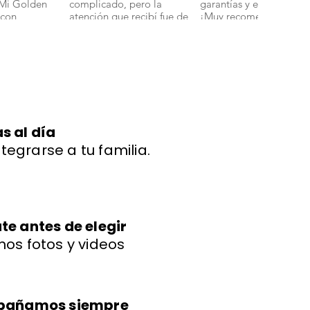
 Mi Golden
complicado, pero la
garantías y en perfecto 
 con
atención que recibí fue de
¡Muy recomendados!".
ud y energía."
primera. Mi bichon
boloñes Miniatura llegó
con todas sus vacunas y
más adorable de lo que
imaginaba." 🐾
s al día
ntegrarse a tu familia.
e antes de elegir
os fotos y videos
mpañamos siempre