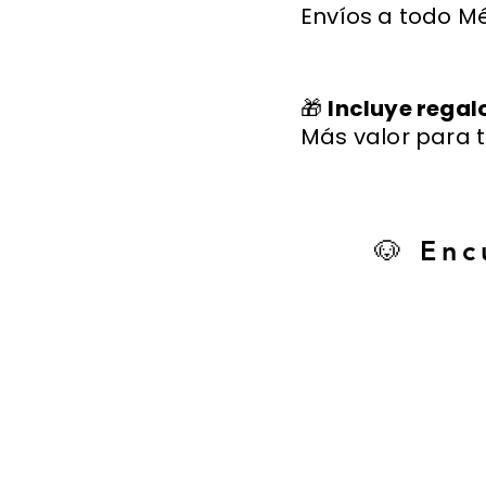
Envíos a todo Mé
🎁
Incluye regal
Más valor para t
🐶 Enc