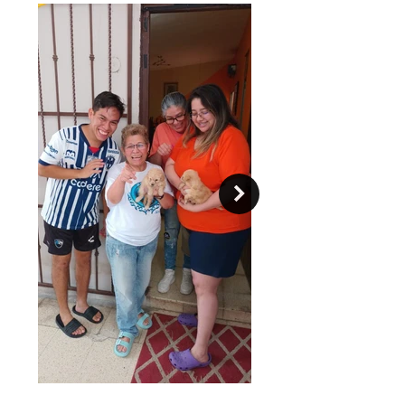
tres los presenta en estado de
reposo. Generalmente el can Pug se
muestra de gesto triste, cansado e
inactivo, pero sus acciones son
contrarias a esto y mantienen gran
parte del día activo, le gusta estar en
compañía de otros y están siempre
alegres.