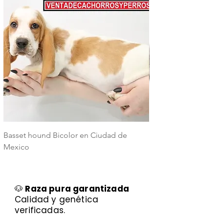
Basset hound Bicolor en Ciudad de
Basset Hound Trico
Mexico
Mexico
🐶
Raza pura garantizada
Calidad y genética
verificadas.