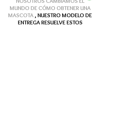
NOSOTROS CAMBIAMOS EL
MUNDO DE
CÓMO
OBTENER
UNA
MASCOTA
, NUESTRO MODELO DE
ENTREGA
RESUELVE
ESTOS
PROBLEMAS
Hasta 12 MSI
Hasta 12 MSI