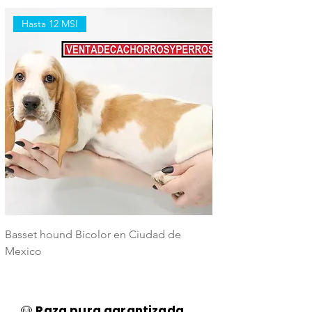
Hasta 12 MSI
Hasta 12 MSI
Basset hound Bicolor en Ciudad de
Basset Hound Trico
Mexico
Mexico
🐶
Raza pura garantizada