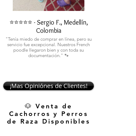
⭐⭐⭐⭐⭐ - Sergio F., Medellín,
⭐⭐⭐⭐⭐ - Rafael 
Colombia
"No confiaba en est
ustedes fueron c
"Tenía miedo de comprar en línea, pero su
atentos. Ahora ten
servicio fue excepcional. Nuestros French
poodle llegaron bien y con toda su
documentación." 🐾
¡Mas Opiniónes de Clientes!
🐶 Venta de
Cachorros y Perros
de Raza Disponibles