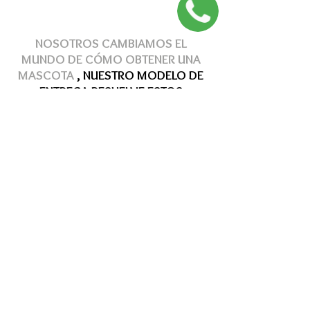
NOSOTROS CAMBIAMOS EL
MUNDO DE
CÓMO
OBTENER
UNA
MASCOTA
, NUESTRO MODELO DE
ENTREGA
RESUELVE
ESTOS
PROBLEMAS
Hasta 12 MSI
Hasta 12 MSI