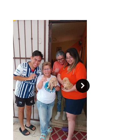
El perro bichón frisé posee un gran
carisma y suele atrapar con facilidad
la atención de las personas debido a
su encantadora y esponjosa
apariencia. Si usted desea conocer
más sobre esta raza canina, en este
artículo encontrará sus principales
características, curiosidades y
cuidados.