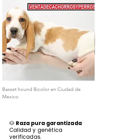
Basset hound Bicolor en Ciudad de
Basset Hound Trico
Mexico
Mexico
🐶
Raza pura garantizada
Calidad y genética
verificadas.