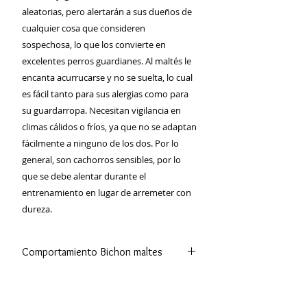
aleatorias, pero alertarán a sus dueños de
cualquier cosa que consideren
sospechosa, lo que los convierte en
excelentes perros guardianes. Al maltés le
encanta acurrucarse y no se suelta, lo cual
es fácil tanto para sus alergias como para
su guardarropa. Necesitan vigilancia en
climas cálidos o fríos, ya que no se adaptan
fácilmente a ninguno de los dos. Por lo
general, son cachorros sensibles, por lo
que se debe alentar durante el
entrenamiento en lugar de arremeter con
dureza.
Comportamiento Bichon maltes
Es la mascota ideal para acompañar
tanto a familias grandes como a
personas mayores que viven solas.