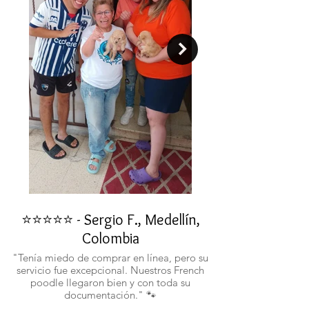
⭐⭐⭐⭐⭐ - Sergio F., Medellín,
⭐⭐⭐⭐⭐ - Rafael 
Colombia
"No confiaba en est
ustedes fueron c
"Tenía miedo de comprar en línea, pero su
atentos. Ahora ten
servicio fue excepcional. Nuestros French
poodle llegaron bien y con toda su
documentación." 🐾