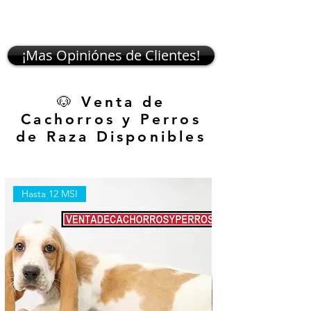
¡Mas Opiniónes de Clientes!
🐶 Venta de
Cachorros y Perros
de Raza Disponibles
Hasta 12 MSI
Hasta 12 MSI