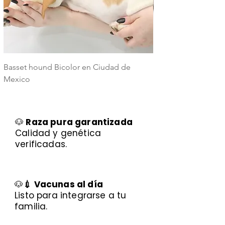
Basset hound Bicolor en Ciudad de
Basset Hound Trico
Mexico
Mexico
🐶
Raza pura garantizada
Calidad y genética
verificadas.
🐶
💉 Vacunas al día
Listo para integrarse a tu
familia.