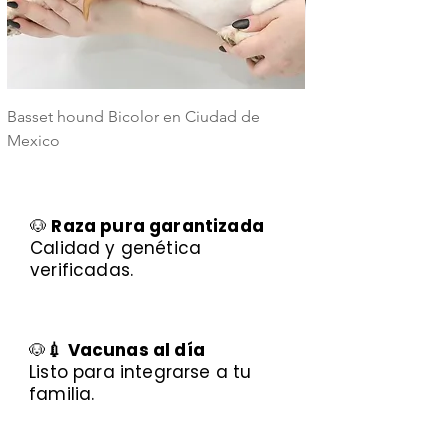
Basset hound Bicolor en Ciudad de
Basset Hound Trico
Mexico
Mexico
🐶
Raza pura garantizada
Calidad y genética
verificadas.
🐶
💉 Vacunas al día
Listo para integrarse a tu
familia.