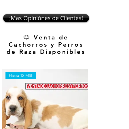
¡Mas Opiniónes de Clientes!
🐶 Venta de
Cachorros y Perros
de Raza Disponibles
Hasta 12 MSI
Hasta 12 MSI