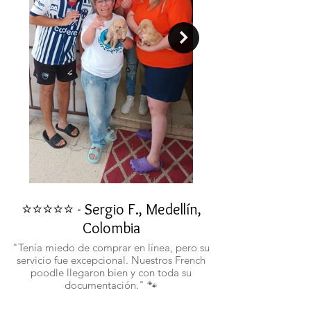
⭐⭐⭐⭐⭐ - Sergio F., Medellín,
⭐⭐⭐⭐⭐ - Rafael 
Colombia
"No confiaba en est
ustedes fueron c
"Tenía miedo de comprar en línea, pero su
atentos. Ahora ten
servicio fue excepcional. Nuestros French
poodle llegaron bien y con toda su
documentación." 🐾