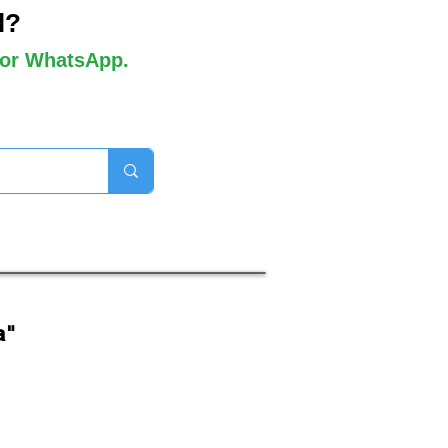
l?
 por WhatsApp.
orros disponibles

a"