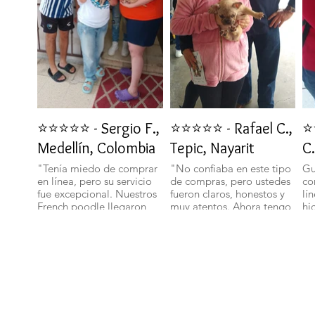
⭐⭐⭐⭐⭐ - Sergio F.,
⭐⭐⭐⭐⭐ - Rafael C.,
⭐
Medellín, Colombia
Tepic, Nayarit
C.
"Tenía miedo de comprar
"No confiaba en este tipo
Gu
en línea, pero su servicio
de compras, pero ustedes
co
fue excepcional. Nuestros
fueron claros, honestos y
lí
French poodle llegaron
muy atentos. Ahora tengo
hi
bien y con toda su
un bichon maltes que es
sa
documentación." 🐾
parte de nuestra familia."
ll
🐕✨
🐩