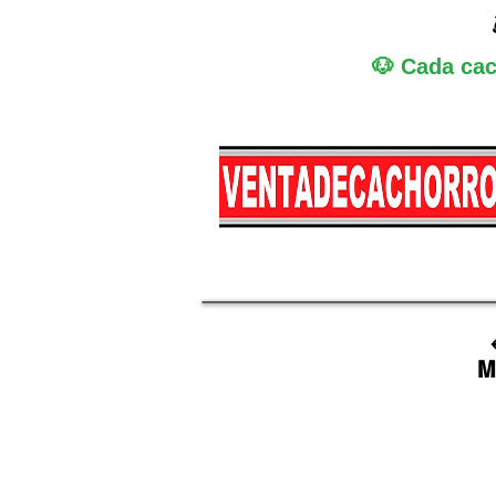
🐶 Cada cac
Miniatura
Medi
M