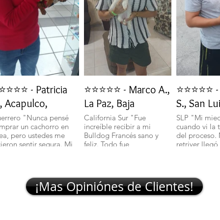
⭐⭐⭐⭐ - Patricia
⭐⭐⭐⭐⭐ - Marco A.,
⭐⭐⭐⭐⭐ - 
, Acapulco,
La Paz, Baja
S., San Lu
errero "Nunca pensé
California Sur "Fue
SLP "Mi mie
mprar un cachorro en
increíble recibir a mi
cuando vi la 
nea, pero ustedes me
Bulldog Francés sano y
del proceso.
cieron sentir segura. Mi
feliz. Todo fue
retriver llegó
lchciha es una belleza y
transparente y rápido."
excelente sal
egó con todo en orden."
🐾
¡Mas Opiniónes de Clientes!