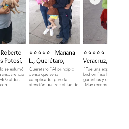
Roberto
⭐⭐⭐⭐⭐ - Mariana
⭐⭐⭐⭐⭐ - Daniela 
is Potosí,
L., Querétaro,
Veracruz, Veracru
do se esfumó
Querétaro "Al principio
"Fue una experiencia in
transparencia
pensé que sería
bichon frise llegó con t
 Mi Golden
complicado, pero la
garantías y en perfecto 
 con
atención que recibí fue de
¡Muy recomendados!".
ud y energía."
primera. Mi bichon
boloñes Miniatura llegó
con todas sus vacunas y
más adorable de lo que
imaginaba." 🐾