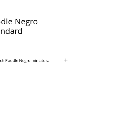
odle Negro
andard
h Poodle Negro miniatura
 fieles, alegres, inteligentes y
acidad de aprendizaje es muy
 adiestramiento se torna