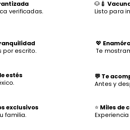
rantizada
🐶
💉 Vacuna
ca verificadas.
Listo para i
ranquilidad
💖
Enamórat
 por escrito.
Te mostram
de estés
💬 Te aco
xico.
Antes y des
os exclusivos
⭐
Miles de c
u familia.
Experienci