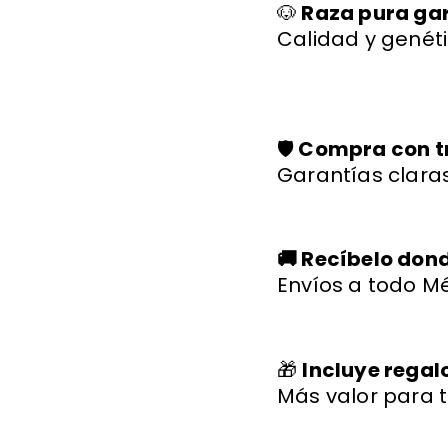
🐶
Raza pura ga
Calidad y genéti
🛡️
Compra con t
Garantías claras
🚚 Recíbelo don
Envíos a todo Mé
🎁
Incluye regal
Más valor para t