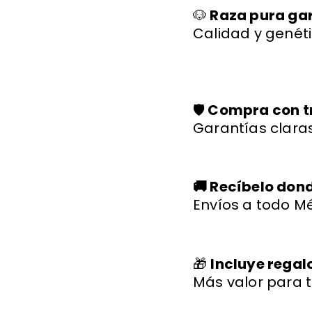
🐶
Raza pura ga
Calidad y genéti
🛡️
Compra con t
Garantías claras
🚚 Recíbelo don
Envíos a todo Mé
🎁
Incluye regal
Más valor para t