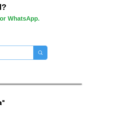
l?
 por WhatsApp.
orros disponibles

a"