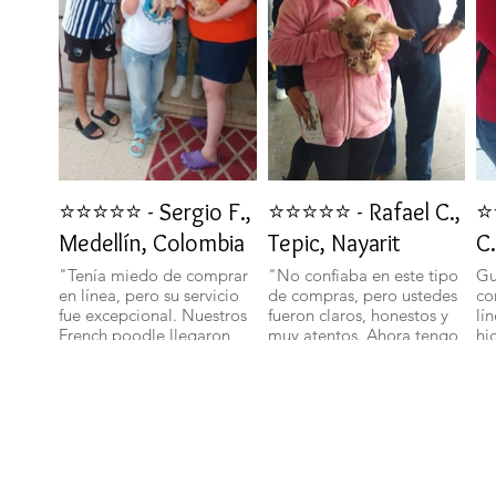
⭐⭐⭐⭐⭐ - Sergio F.,
⭐⭐⭐⭐⭐ - Rafael C.,
⭐
Medellín, Colombia
Tepic, Nayarit
C.
"Tenía miedo de comprar
"No confiaba en este tipo
Gu
en línea, pero su servicio
de compras, pero ustedes
co
fue excepcional. Nuestros
fueron claros, honestos y
lí
French poodle llegaron
muy atentos. Ahora tengo
hi
bien y con toda su
un bichon maltes que es
sa
documentación." 🐾
parte de nuestra familia."
ll
🐕✨
🐩