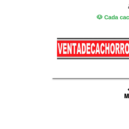
🐶 Cada cac
Miniatura
Medi
M