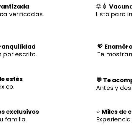
rantizada
🐶
💉 Vacuna
ca verificadas.
Listo para i
ranquilidad
💖
Enamórat
 por escrito.
Te mostram
de estés
💬 Te aco
xico.
Antes y des
os exclusivos
⭐
Miles de c
u familia.
Experienci