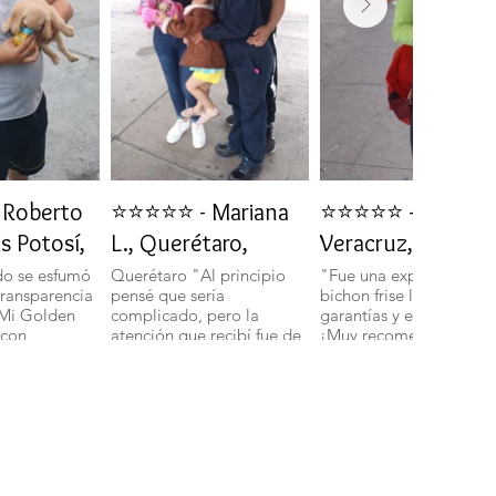
Roberto
⭐⭐⭐⭐⭐ - Mariana
⭐⭐⭐⭐⭐ - Daniela 
is Potosí,
L., Querétaro,
Veracruz, Veracru
do se esfumó
Querétaro "Al principio
"Fue una experiencia in
transparencia
pensé que sería
bichon frise llegó con t
 Mi Golden
complicado, pero la
garantías y en perfecto 
 con
atención que recibí fue de
¡Muy recomendados!".
ud y energía."
primera. Mi bichon
boloñes Miniatura llegó
con todas sus vacunas y
más adorable de lo que
imaginaba." 🐾