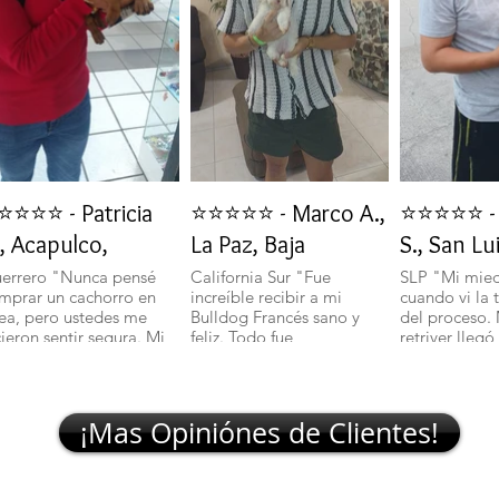
⭐⭐⭐⭐ - Patricia
⭐⭐⭐⭐⭐ - Marco A.,
⭐⭐⭐⭐⭐ - 
, Acapulco,
La Paz, Baja
S., San Lu
errero "Nunca pensé
California Sur "Fue
SLP "Mi mie
mprar un cachorro en
increíble recibir a mi
cuando vi la 
nea, pero ustedes me
Bulldog Francés sano y
del proceso.
cieron sentir segura. Mi
feliz. Todo fue
retriver llegó
lchciha es una belleza y
transparente y rápido."
excelente sal
egó con todo en orden."
🐾
¡Mas Opiniónes de Clientes!