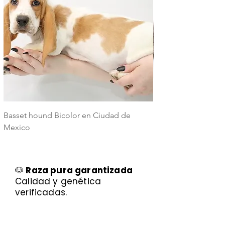
Basset hound Bicolor en Ciudad de
Basset Hound Trico
Mexico
Mexico
🐶
Raza pura garantizada
Calidad y genética
verificadas.