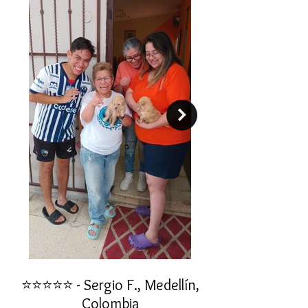
⭐⭐⭐⭐⭐ - Sergio F., Medellín,
⭐⭐⭐⭐⭐ - Rafael 
Colombia
"No confiaba en est