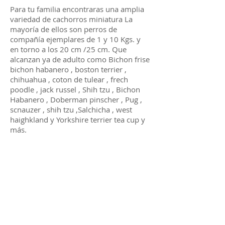
Para tu familia encontraras una amplia
variedad de cachorros miniatura La
mayoría de ellos son perros de
compañía ejemplares de 1 y 10 Kgs. y
en torno a los 20 cm /25 cm. Que
alcanzan ya de adulto como Bichon frise
bichon habanero , boston terrier ,
chihuahua , coton de tulear , frech
poodle , jack russel , Shih tzu , Bichon
Habanero , Doberman pinscher , Pug ,
scnauzer , shih tzu ,Salchicha , west
haighkland y Yorkshire terrier tea cup y
más.