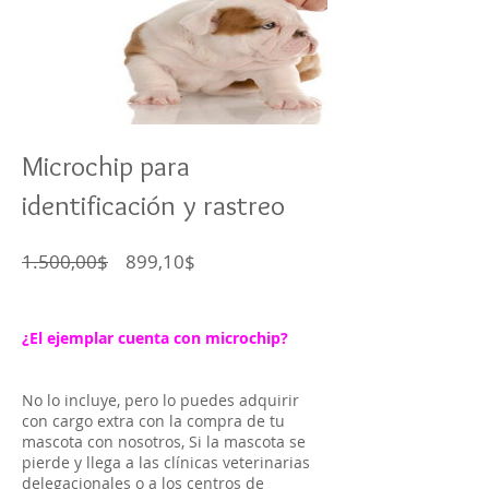
Microchip para
identificación y rastreo
Precio
Precio
1.500,00$
899,10$
de
oferta
¿El ejemplar cuenta con microchip?
No lo incluye, pero lo puedes adquirir
con cargo extra con la compra de tu
mascota con nosotros, Si la mascota se
pierde y llega a las clínicas veterinarias
delegacionales o a los centros de