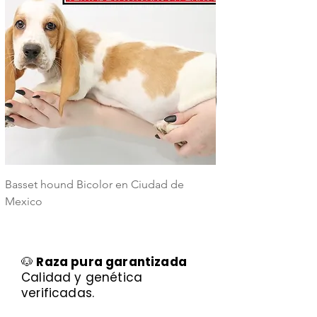
Basset hound Bicolor en Ciudad de
Basset Hound Trico
Mexico
Mexico
🐶
Raza pura garantizada
Calidad y genética
verificadas.