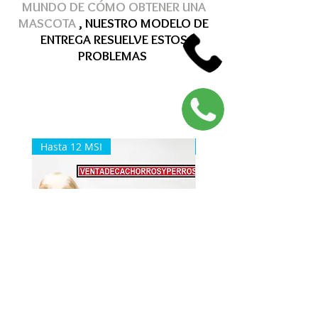
MUNDO DE
CÓMO
OBTENER
UNA
MASCOTA
, NUESTRO MODELO DE
ENTREGA
RESUELVE
ESTOS
PROBLEMAS
Hasta 12 MSI
Hasta 12 MSI