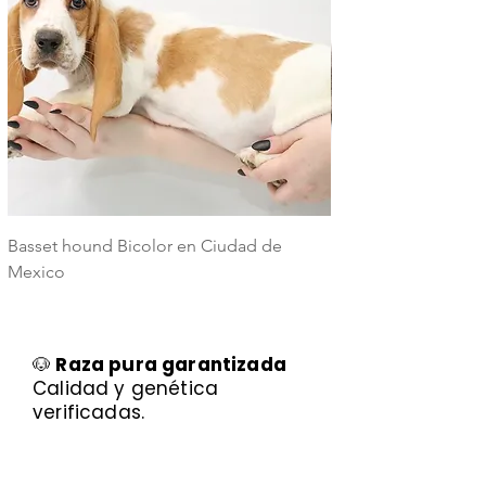
Basset hound Bicolor en Ciudad de
Basset Hound Trico
Mexico
Mexico
🐶
Raza pura garantizada
Calidad y genética
verificadas.