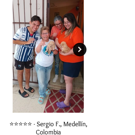
⭐⭐⭐⭐⭐ - Sergio F., Medellín,
⭐⭐⭐⭐⭐ - Rafael 
Colombia
"No confiaba en est